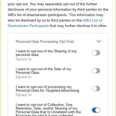
your opt-out. You may separately opt-out of the further
Bitdefender
Certified Technical & Sales Specialist
disclosure of your personal information by third parties on the
IAB’s list of downstream participants. This information may
also be disclosed by us to third parties on the
IAB’s List of
Downstream Participants
that may further disclose it to other
ΣΧΕΤΙΚΑ ΑΡΘΡΑ
third parties.
Personal Data Processing Opt Outs
I want to opt-out of the Sharing of my
personal data.
Sandbox. Αντιμετωπίζοντας τις προηγμένες
Opted In
απειλές
I want to opt-out of the Sale of my
Personal Data.
Opted In
Η πληρέστερη και πιο τεχνολογικά
προηγμένη τεχνολογία σε Endpoint Security
I want to opt-out of processing my
Personal Data for Targeted Advertising.
Opted In
Check Point Sandblast Zero-Day Protection
I want to opt-out of Collection, Use,
Retention, Sale, and/or Sharing of my
Personal Data that Is Unrelated with the
Purposes for which it was collected.