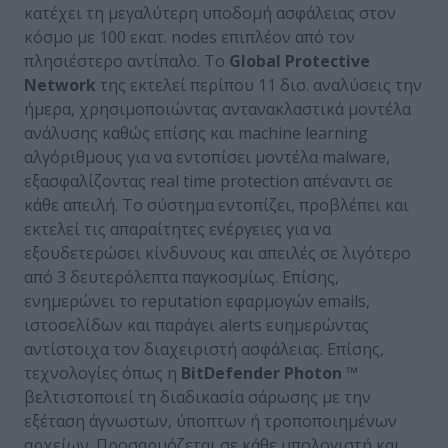
κατέχει τη μεγαλύτερη υποδομή ασφάλειας στον
κόσμο με 100 εκατ. nodes επιπλέον από τον
πλησιέστερο αντίπαλο. Το
Global
Protective
Network
της εκτελεί περίπου 11 δισ. αναλύσεις την
ήμερα, χρησιμοποιώντας αντανακλαστικά μοντέλα
ανάλυσης καθώς επίσης και machine learning
αλγόριθμους για να εντοπίσει μοντέλα malware,
εξασφαλίζοντας real time protection απέναντι σε
κάθε απειλή. Το σύστημα εντοπίζει, προβλέπει και
εκτελεί τις απαραίτητες ενέργειες για να
εξουδετερώσει κίνδυνους και απειλές σε λιγότερο
από 3 δευτερόλεπτα παγκοσμίως. Επίσης,
ενημερώνει το reputation εφαρμογών emails,
ιστοσελίδων και παράγει alerts ευημερώντας
αντίστοιχα τον διαχειριστή ασφάλειας. Επίσης,
τεχνολογίες όπως η
BitDefender
Photon
™
βελτιστοποιεί τη διαδικασία σάρωσης με την
εξέταση άγνωστων, ύποπτων ή τροποποιημένων
αρχείων. Προσαρμόζεται σε κάθε υπολογιστή και