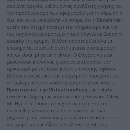
σαρώνει αρχεία, μαθαίνοντας συνήθειες χρήσης και
τον προσδιορισμό των εφαρμογών για τη σάρωση ή
όχι. Δεν είναι υπερβολή να πούμε, οτι η Βitdefender
αυτήν την στιγμή παρέχει την πληρέστερη και την
πιο τεχνολογικά προηγμένη τεχνολογία σε Endpoint
security της αγοράς. Η λύση υποστηρίζει όλα τα
επίσημα λειτουργικά συστήματα σε όποια μορφή
και αν είναι, physical ή virtual. Ο έλεγχος γίνεται
μέσω cloud κονσόλας χωρίς να επιβαρύνει τον
οργανισμό με επιπλέον κόστη υποδομής. Εφόσον
βέβαια επιλέγει από την επιχείρηση παρέχεται και
virtual appliance κονσόλα χωρίς επιπλέον κόστος.
Προστατεύει την
Virtual
υποδομή
μας ή
data
center
ανεξαρτήτως κατασκευαστή (Vmware, Citrix,
Ms Hyper-V, Linux ) παρέχοντας ταχύτητα και
απελευθερώνοντας resources από τις virtual
μηχανές μέσω του ενσωματωμένου security server
και χωρίς να χρειάζεται επιπλέον agent στις