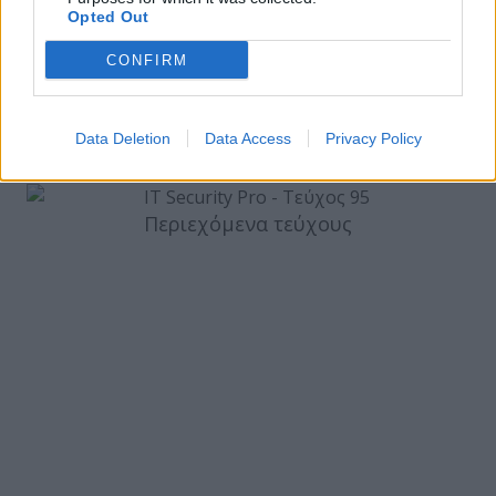
ΕΓΓΡΑΦΗ ΣΤΟ NEWSLETTER
Opted Out
CONFIRM
Data Deletion
Data Access
Privacy Policy
ΤΕΛΕΥΤΑΙΟ ΤΕΥΧΟΣ
Περιεχόμενα τεύχους