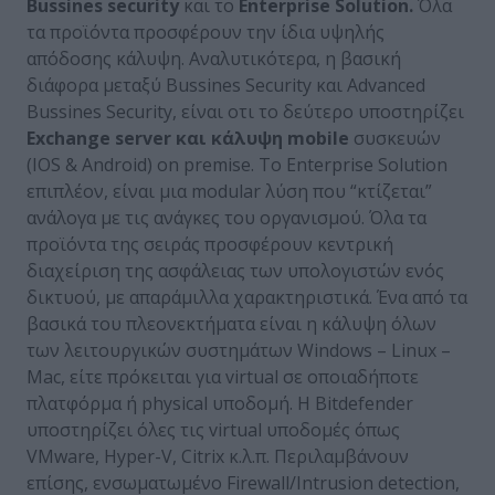
Bussines security
και το
Enterprise Solution.
Όλα
τα προϊόντα προσφέρουν την ίδια υψηλής
απόδοσης κάλυψη. Αναλυτικότερα, η βασική
διάφορα μεταξύ Bussines Security και Advanced
Bussines Security, είναι οτι το δεύτερο υποστηρίζει
Exchange server
και
κάλυψη mobile
συσκευών
(IOS & Android) on premise. Το Enterprise Solution
επιπλέον, είναι μια modular λύση που “κτίζεται”
ανάλογα με τις ανάγκες του οργανισμού. Όλα τα
προϊόντα της σειράς προσφέρουν κεντρική
διαχείριση της ασφάλειας των υπολογιστών ενός
δικτυού, με απαράμιλλα χαρακτηριστικά. Ένα από τα
βασικά του πλεονεκτήματα είναι η κάλυψη όλων
των λειτουργικών συστημάτων Windows – Linux –
Mac, είτε πρόκειται για virtual σε οποιαδήποτε
πλατφόρμα ή physical υποδομή. Η Bitdefender
υποστηρίζει όλες τις virtual υποδομές όπως
VΜware, Hyper-V, Citrix κ.λ.π. Περιλαμβάνουν
επίσης, ενσωματωμένο Firewall/Intrusion detection,