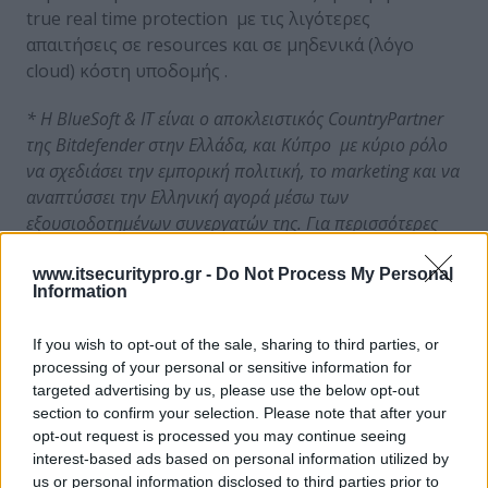
true real time protection με τις λιγότερες
απαιτήσεις σε resources και σε μηδενικά (λόγο
cloud) κόστη υποδομής .
* Η
Blue
Soft
&
IT
είναι ο αποκλειστικός
Country
Partner
της
Bitdefender
στην Ελλάδα, και Κύπρο με κύριο ρόλο
να σχεδιάσει την εμπορική πολιτική, το
marketing
και να
αναπτύσσει την Ελληνική αγορά μέσω των
εξουσιοδοτημένων συνεργατών της. Για περισσότερες
πληροφορίες, οι ενδιαφερόμενοι μπορούν να
επικοινωνήσουν με την
Blue
Soft
&
IT
στο 215 535 3030
www.itsecuritypro.gr -
Do Not Process My Personal
Information
η μέσω
email
στο
info
@
bluesoft
.
gr
If you wish to opt-out of the sale, sharing to third parties, or
processing of your personal or sensitive information for
targeted advertising by us, please use the below opt-out
Συνέντευξη με τον
Κώστα Καρβέλα
section to confirm your selection. Please note that after your
opt-out request is processed you may continue seeing
Blue Soft & IT
*
Regional Sales Engineer Sr.
interest-based ads based on personal information utilized by
Manager
us or personal information disclosed to third parties prior to