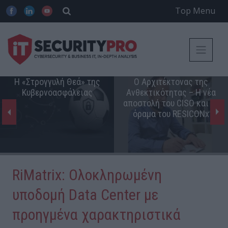
Top Menu
Η «Στρογγυλή Θεά» της
Ο Αρχιτέκτονας της
Κυβερνοασφάλειας
Ανθεκτικότητας – Η νέα
αποστολή του CISO και το
όραμα του RESICONx
RiMatrix: Ολοκληρωμένη
υποδομή Data Center με
προηγμένα χαρακτηριστικά