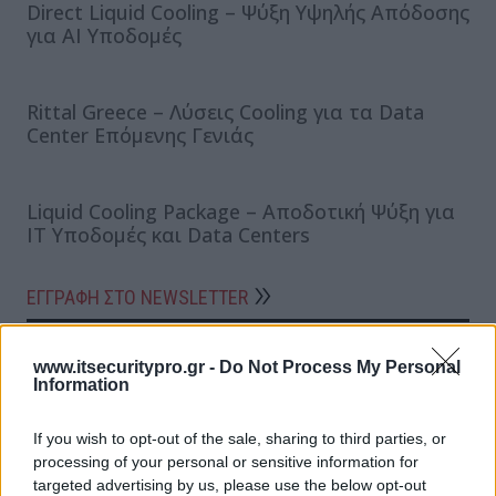
Direct Liquid Cooling – Ψύξη Υψηλής Απόδοσης
για AI Υποδομές
Rittal Greece – Λύσεις Cooling για τα Data
Center Επόμενης Γενιάς
Liquid Cooling Package – Αποδοτική Ψύξη για
IT Υποδομές και Data Centers
ΕΓΓΡΑΦΗ ΣΤΟ NEWSLETTER
www.itsecuritypro.gr -
Do Not Process My Personal
Information
If you wish to opt-out of the sale, sharing to third parties, or
processing of your personal or sensitive information for
targeted advertising by us, please use the below opt-out
ΤΕΛΕΥΤΑΙΟ ΤΕΥΧΟΣ