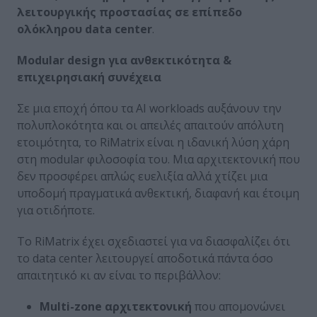
λειτουργικής προστασίας σε επίπεδο
ολόκληρου
data
center
.
Modular
design
για ανθεκτικότητα &
επιχειρησιακή συνέχεια
Σε μια εποχή όπου τα AI workloads αυξάνουν την
πολυπλοκότητα και οι απειλές απαιτούν απόλυτη
ετοιμότητα, το RiMatrix είναι η ιδανική λύση χάρη
στη modular φιλοσοφία του. Μια αρχιτεκτονική που
δεν προσφέρει απλώς ευελιξία αλλά χτίζει μια
υποδομή πραγματικά ανθεκτική, διαφανή και έτοιμη
για οτιδήποτε.
Το RiMatrix έχει σχεδιαστεί για να διασφαλίζει ότι
το data center λειτουργεί αποδοτικά πάντα όσο
απαιτητικό κι αν είναι το περιβάλλον:
Multi
-zone
αρχιτεκτονική
που απομονώνει