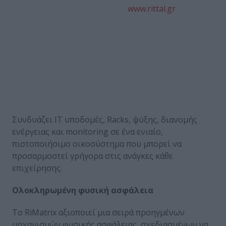
www.rittal.gr
Συνδυάζει IT υποδομές, Racks, ψύξης, διανομής
ενέργειας και monitoring σε ένα ενιαίο,
πιστοποιήσιμο οικοσύστημα που μπορεί να
προσαρμοστεί γρήγορα στις ανάγκες κάθε
επιχείρησης.
Ολοκληρωμένη φυσική ασφάλεια
Το RiMatrix αξιοποιεί μια σειρά προηγμένων
μηχανισμών φυσικής ασφάλειας, σχεδιασμένων να