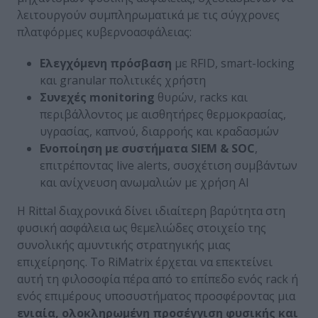
λειτουργούν συμπληρωματικά με τις σύγχρονες
πλατφόρμες κυβερνοασφάλειας:
Ελεγχόμενη πρόσβαση
με RFID, smart-locking
και granular πολιτικές χρήστη
Συνεχές monitoring
θυρών, racks και
περιβάλλοντος με αισθητήρες θερμοκρασίας,
υγρασίας, καπνού, διαρροής και κραδασμών
Ενοποίηση με συστήματα SIEM
& SOC
,
επιτρέποντας live alerts, συσχέτιση συμβάντων
και ανίχνευση ανωμαλιών με χρήση AI
Η Rittal διαχρονικά δίνει ιδιαίτερη βαρύτητα στη
φυσική ασφάλεια ως θεμελιώδες στοιχείο της
συνολικής αμυντικής στρατηγικής μιας
επιχείρησης. Το RiMatrix έρχεται να επεκτείνει
αυτή τη φιλοσοφία πέρα από το επίπεδο ενός rack ή
ενός επιμέρους υποσυστήματος προσφέροντας μια
ενιαία, ολοκληρωμένη προσέγγιση φυσικής και