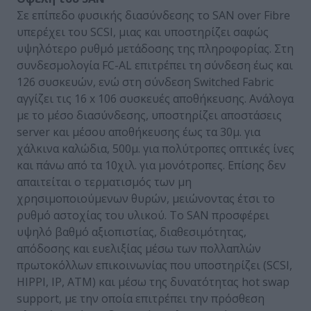
Σε επίπεδο φυσικής διασύνδεσης το SAN over Fibre
υπερέχει του SCSI, μιας και υποστηρίζει σαφώς
υψηλότερο ρυθμό μετάδοσης της πληροφορίας. Στη
συνδεσμολογία FC-AL επιτρέπει τη σύνδεση έως και
126 συσκευών, ενώ στη σύνδεση Switched Fabric
αγγίζει τις 16 x 106 συσκευές αποθήκευσης. Ανάλογα
με το μέσο διασύνδεσης, υποστηρίζει αποστάσεις
server και μέσου αποθήκευσης έως τα 30μ. για
χάλκινα καλώδια, 500μ. για πολύτροπες οπτικές ίνες
και πάνω από τα 10χιλ. για μονότροπες. Επίσης δεν
απαιτείται ο τερματισμός των μη
χρησιμοποιούμενων θυρών, μειώνοντας έτσι το
ρυθμό αστοχίας του υλικού. Το SAN προσφέρει
υψηλό βαθμό αξιοπιστίας, διαθεσιμότητας,
απόδοσης και ευελιξίας μέσω των πολλαπλών
πρωτοκόλλων επικοινωνίας που υποστηρίζει (SCSI,
HIPPI, IP, ATM) και μέσω της δυνατότητας hot swap
support, με την οποία επιτρέπει την πρόσθεση