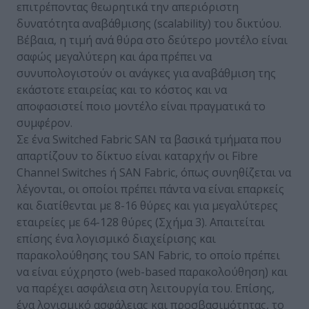
επιτρέποντας θεωρητικά την απεριόριστη
δυνατότητα αναβάθμισης (scalability) του δικτύου.
Βέβαια, η τιμή ανά θύρα στο δεύτερο μοντέλο είναι
σαφώς μεγαλύτερη και άρα πρέπει να
συνυπολογιστούν οι ανάγκες για αναβάθμιση της
εκάστοτε εταιρείας και το κόστος και να
αποφασιστεί ποιο μοντέλο είναι πραγματικά το
συμφέρον.
Σε ένα Switched Fabric SAN τα βασικά τμήματα που
απαρτίζουν το δίκτυο είναι καταρχήν οι Fibre
Channel Switches ή SAN Fabric, όπως συνηθίζεται να
λέγονται, οι οποίοι πρέπει πάντα να είναι επαρκείς
και διατίθενται με 8-16 θύρες και για μεγαλύτερες
εταιρείες με 64-128 θύρες (Σχήμα 3). Απαιτείται
επίσης ένα λογισμικό διαχείρισης και
παρακολούθησης του SAN Fabric, το οποίο πρέπει
να είναι εύχρηστο (web-based παρακολούθηση) και
να παρέχει ασφάλεια στη λειτουργία του. Επίσης,
ένα λογισμικό ασφάλειας και προσβασιμότητας, το