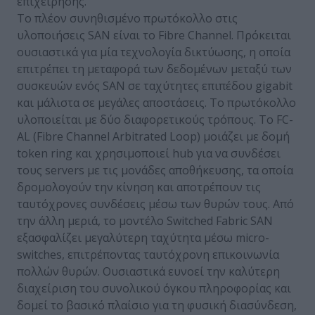
επιχείρησης.
Το πλέον συνηθισμένο πρωτόκολλο στις
υλοποιήσεις SAN είναι το Fibre Channel. Πρόκειται
ουσιαστικά για μία τεχνολογία δικτύωσης, η οποία
επιτρέπει τη μεταφορά των δεδομένων μεταξύ των
συσκευών ενός SAN σε ταχύτητες επιπέδου gigabit
και μάλιστα σε μεγάλες αποστάσεις. Το πρωτόκολλο
υλοποιείται με δύο διαφορετικούς τρόπους. Το FC-
AL (Fibre Channel Arbitrated Loop) μοιάζει με δομή
token ring και χρησιμοποιεί hub για να συνδέσει
τους servers με τις μονάδες αποθήκευσης, τα οποία
δρομολογούν την κίνηση και αποτρέπουν τις
ταυτόχρονες συνδέσεις μέσω των θυρών τους. Από
την άλλη μεριά, το μοντέλο Switched Fabric SAN
εξασφαλίζει μεγαλύτερη ταχύτητα μέσω micro-
switches, επιτρέποντας ταυτόχρονη επικοινωνία
πολλών θυρών. Ουσιαστικά ευνοεί την καλύτερη
διαχείριση του συνολικού όγκου πληροφορίας και
δομεί το βασικό πλαίσιο για τη φυσική διασύνδεση,