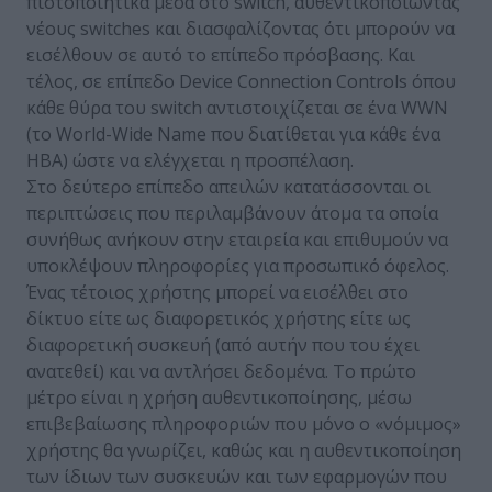
πιστοποιητικά μέσα στο switch, αυθεντικοποιώντας
νέους switches και διασφαλίζοντας ότι μπορούν να
εισέλθουν σε αυτό το επίπεδο πρόσβασης. Και
τέλος, σε επίπεδο Device Connection Controls όπου
κάθε θύρα του switch αντιστοιχίζεται σε ένα WWN
(το World-Wide Name που διατίθεται για κάθε ένα
ΗΒΑ) ώστε να ελέγχεται η προσπέλαση.
Στο δεύτερο επίπεδο απειλών κατατάσσονται οι
περιπτώσεις που περιλαμβάνουν άτομα τα οποία
συνήθως ανήκουν στην εταιρεία και επιθυμούν να
υποκλέψουν πληροφορίες για προσωπικό όφελος.
Ένας τέτοιος χρήστης μπορεί να εισέλθει στο
δίκτυο είτε ως διαφορετικός χρήστης είτε ως
διαφορετική συσκευή (από αυτήν που του έχει
ανατεθεί) και να αντλήσει δεδομένα. Το πρώτο
μέτρο είναι η χρήση αυθεντικοποίησης, μέσω
επιβεβαίωσης πληροφοριών που μόνο ο «νόμιμος»
χρήστης θα γνωρίζει, καθώς και η αυθεντικοποίηση
των ίδιων των συσκευών και των εφαρμογών που