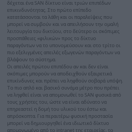
δέχεται ένα SAN δίκτυο είναι τριών επιπέδων
επικινδυνότητας. Στο πρώτο επίπεδο
κατατάσσονται τα λάθη και οι παραλείψεις που
μπορεί να συμβούν και να απειλήσουν την ομαλή
λειτουργία του δικτύου, στο δεύτερο οι σκόπιμες
προσπάθειες «φιλικών» προς το δίκτυο
παραγόντων να το υπονομεύσουν και στο τρίτο οι
πιο εξελιγμένες απειλές εξωγενών παραγόντων να
βλάψουν το σύστημα.
Οι απειλές πρώτου επιπέδου αν και δεν είναι
σκόπιμες μπορούν να αποδειχθούν εξαιρετικά
επικίνδυνες και πρέπει να ληφθούν σοβαρά υπόψη.
Το πιο απλό και βασικό συνάμα μέτρο που πρέπει
να ληφθεί είναι να απομονωθεί το SAN φυσικά από
τους χρήστες του, ώστε να είναι αδύνατο να
επηρεαστεί η δομή του υλικού του έστω και
απρόσκοπτα. Για περαιτέρω φυσική προστασία
μπορεί να δημιουργηθεί ένα ιδιωτικό δίκτυο
απομονωμένο από το intranet της εταιρείας, το