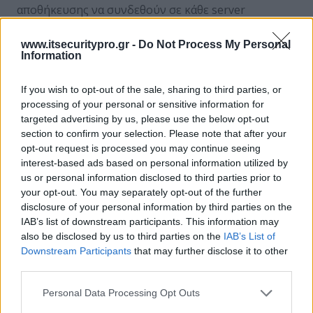
αποθήκευσης να συνδεθούν σε κάθε server
ξεχωριστά και από εκεί να αντληθούν τα αντίγραφα
ασφαλείας, δημιουργώντας ένα διαχειριστικό
www.itsecuritypro.gr -
Do Not Process My Personal
Information
εφιάλτη με μειωμένες δυνατότητες ελέγχου και
πρόσβασης. Το SAN αποδεσμεύεται εντελώς από τη
If you wish to opt-out of the sale, sharing to third parties, or
«μπροστινή» μεριά του δικτύου που εμπεριέχει την
processing of your personal or sensitive information for
ΙΤ δομή και φροντίζει την ασφαλή αποθήκευση
targeted advertising by us, please use the below opt-out
μεγάλου όγκου δεδομένων, δίχως να διαταραχθεί η
section to confirm your selection. Please note that after your
ομαλή λειτουργία του συστήματος και η ταχύτητα
opt-out request is processed you may continue seeing
ανταπόκρισής του. Η δημιουργία αντιγράφων
interest-based ads based on personal information utilized by
απαιτεί την ύπαρξη μιας εφαρμογής backup, του
us or personal information disclosed to third parties prior to
your opt-out. You may separately opt-out of the further
πρότυπου Extended SCSI copy command και ενός
disclosure of your personal information by third parties on the
πρωτοκόλλου το οποίο θα αναγνωρίζει ετερογενή
IAB’s list of downstream participants. This information may
δίκτυα και θα μεταδίδει δεδομένα με υψηλές
also be disclosed by us to third parties on the
IAB’s List of
ταχύτητες. Τα δεδομένα προς αντιγραφή περνούν
Downstream Participants
that may further disclose it to other
διαμέσω SAN από το σκληρό στο μόνιμο μέσο
third parties.
αποθήκευσης, χωρίς να εμπλέκουν τους servers οι
Personal Data Processing Opt Outs
οποίοι απλώς φιλοξενούν τη backup εφαρμογή.
Δηλαδή στέλνουν εντολή στον copy agent που