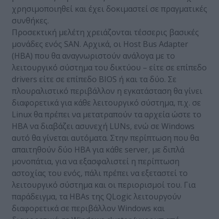
χρησιμοποιηθεί και έχει δοκιμαστεί σε πραγματικές
συνθήκες.
Προσεκτική μελέτη χρειάζονται τέσσερις βασικές
μονάδες ενός SAN. Αρχικά, οι Host Bus Adapter
(HBA) που θα αναγνωριστούν ανάλογα με το
λειτουργικό σύστημα του δικτύου – είτε σε επίπεδο
drivers είτε σε επίπεδο BIOS ή και τα δύο. Σε
πλουραλιστικό περιβάλλον η εγκατάσταση θα γίνει
διαφορετικά για κάθε λειτουργικό σύστημα, π.χ. σε
Linux θα πρέπει να μετατραπούν τα αρχεία ώστε το
HBA να διαβάζει ασυνεχή LUNs, ενώ σε Windows
αυτό θα γίνεται αυτόματα. Στην περίπτωση που θα
απαιτηθούν δύο HBA για κάθε server, με διπλά
μονοπάτια, για να εξασφαλιστεί η περίπτωση
αστοχίας του ενός, πάλι πρέπει να εξεταστεί το
λειτουργικό σύστημα και οι περιορισμοί του. Για
παράδειγμα, τα HBAs της QLogic λειτουργούν
διαφορετικά σε περιβάλλον Windows και