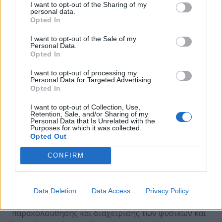
I want to opt-out of the Sharing of my
αποτελεί SAN συσκευή και αυτός ανιχνεύει πηγή
personal data.
Opted In
και προορισμό, εκτελεί την αντιγραφή των
δεδομένων που του υπέδειξε ο server και αναφέρει
I want to opt-out of the Sale of my
πότε ολοκλήρωσε τη διαδικασία. Με αυτόν τον
Personal Data.
Opted In
τρόπο αποδέσμευσης της πληροφορίας από το
server, συνεπάγεται ότι σε περίπτωση αστοχίας του
I want to opt-out of processing my
Personal Data for Targeted Advertising.
hardware η εξυπηρέτηση των υπηρεσιών της
Opted In
επιχείρησης δεν θα διακοπεί και τα δεδομένα θα
είναι πλήρως διαθέσιμα (data availability). Το δίκτυο
I want to opt-out of Collection, Use,
Retention, Sale, and/or Sharing of my
επιτυγχάνει σε πραγματικό χρόνο την αντιγραφή
Personal Data that Is Unrelated with the
Purposes for which it was collected.
των δεδομένων και των αρχείων των εφαρμογών
Opted Out
και τη μετάβαση σε έναν εφεδρικό server.
Τέλος, η κεντρική διαχείριση μέσω μιας κονσόλας
CONFIRM
ολόκληρου του αποθηκευτικού όγκου, συμβάλλει
στη μείωση του κόστους και στην αύξηση της
αξιοπιστίας του δικτύου. Το σύστημα SRM (System
Data Deletion
Data Access
Privacy Policy
Resource Management) ορίζει εφαρμογές
παρακολούθησης και διαχείρισης των φυσικών και