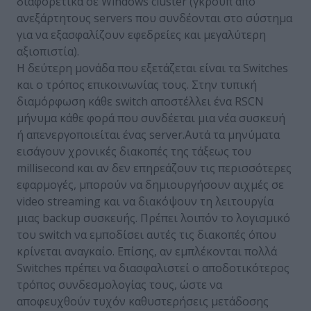
διαφορετικά σε Windows cluster (γκρουπ από
ανεξάρτητους servers που συνδέονται στο σύστημα
για να εξασφαλίζουν εφεδρείες και μεγαλύτερη
αξιοπιστία).
Η δεύτερη μονάδα που εξετάζεται είναι τα Switches
και ο τρόπος επικοινωνίας τους. Στην τυπική
διαμόρφωση κάθε switch αποστέλλει ένα RSCN
μήνυμα κάθε φορά που συνδέεται μια νέα συσκευή
ή απενεργοποιείται ένας server.Αυτά τα μηνύματα
εισάγουν χρονικές διακοπές της τάξεως του
millisecond και αν δεν επηρεάζουν τις περισσότερες
εφαρμογές, μπορούν να δημιουργήσουν αιχμές σε
video streaming και να διακόψουν τη λειτουργία
μιας backup συσκευής. Πρέπει λοιπόν το λογισμικό
του switch να εμποδίσει αυτές τις διακοπές όπου
κρίνεται αναγκαίο. Επίσης, αν εμπλέκονται πολλά
Switches πρέπει να διασφαλιστεί ο αποδοτικότερος
τρόπος συνδεσμολογίας τους, ώστε να
αποφευχθούν τυχόν καθυστερήσεις μετάδοσης