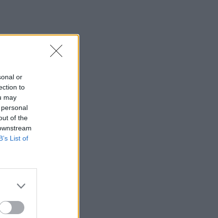
sonal or
ection to
ou may
 personal
out of the
 downstream
B’s List of