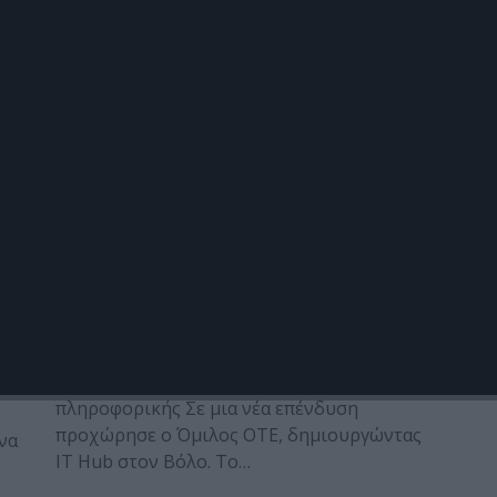
T
δίκτυα είναι ζήτημα εθνικής
ΤΕ
ΤΕ
σημασίας»
 μια
Στις εξελίξεις στις τηλεπικοινωνίες, στις
προκλήσεις της αγοράς, αλλά και στις
I)
προοπτικές ανάπτυξης που φέρνει η
τεχνολογία εστίασε ο Πρόεδρος…
Posted on 27 Νοέ 2025
Νέο IT Hub στον Βόλο
ν
δημιουργεί ο Όμιλος ΟΤΕ
Νέες θέσεις εργασίας στον τομέα
πληροφορικής Σε μια νέα επένδυση
προχώρησε ο Όμιλος ΟΤΕ, δημιουργώντας
ώνα
IT Hub στον Βόλο. Το…