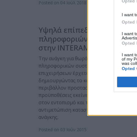
Opted 
Posted on 04 Ιούλ 2018
I want t
Opted 
Υψηλά επίπεδα ασφάλειας
I want 
πληροφοριών από τον ΟΤΕ
Advertis
Opted 
στην INTERAMERICAN
I want t
Την ανάγκη για θωράκιση των
of my P
was col
πληροφορικών συστημάτων των
Opted 
επιχειρήσεων έρχεται να καλύψει ο ΟΤΕ
δημιουργώντας το κατάλληλο κάθε φορά
περιβάλλον προστασίας και τις
προϋποθέσεις εκείνες που θα οδηγήσουν
στον εντοπισμό και τη βέλτιστη
αντιμετώπιση καταστάσεων έκτακτης
ανάγκης.
Posted on 03 Ιούν 2015