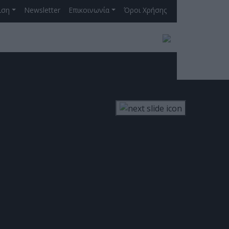
ιση
Newsletter
Επικοινωνία
Όροι Χρήσης
ινός Στόχος
ΓΡΑΦΗ ΣΤΟ NEWSLETTER