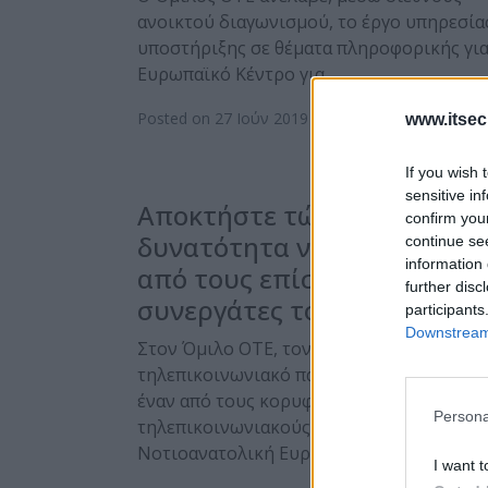
ανοικτού διαγωνισμού, το έργο υπηρεσία
υποστήριξης σε θέματα πληροφορικής για
Ευρωπαϊκό Κέντρο για…
Posted on 27 Ιούν 2019
www.itsec
If you wish 
sensitive in
Αποκτήστε τώρα τη
confirm you
δυνατότητα να γίνετε ένας
continue se
information 
από τους επίσημους
further disc
συνεργάτες του Ομίλου ΟΤ
participants
Downstream 
Στον Όμιλο OTE, τον μεγαλύτερο
τηλεπικοινωνιακό πάροχο στην Ελλάδα κ
έναν από τους κορυφαίους
Persona
τηλεπικοινωνιακούς ομίλους στη
Νοτιοανατολική Ευρώπη, έχουμε…
I want t