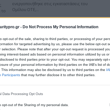
ενεργοποιήθηκε στις εγκαταστάσεις του
ς
Ομίλου ΟΤΕ,…
 το
Posted on 11 Ιούλ 2018
uritypro.gr -
Do Not Process My Personal Information
to opt-out of the sale, sharing to third parties, or processing of your per
formation for targeted advertising by us, please use the below opt-out s
Σε εμπορική λειτουργία τα
r selection. Please note that after your opt-out request is processed y
πρώτα δίκτυα FTTH του ΟΤΕ
eing interest-based ads based on personal information utilized by us or
disclosed to third parties prior to your opt-out. You may separately opt-
στην Αθήνα
losure of your personal information by third parties on the IAB’s list of
Ε
. This information may also be disclosed by us to third parties on the
IA
Εντός της εβδομάδας τίθενται, σύμφωνα με
Participants
that may further disclose it to other third parties.
πληροφορίες σε εμπορική λειτουργία, από
τον ΟΤΕ τα πρώτα τηλεπικοινωνιακά δίκτυα
αι
οπτικών ινών που…
l Data Processing Opt Outs
Posted on 27 Ιούν 2018
o opt-out of the Sharing of my personal data.