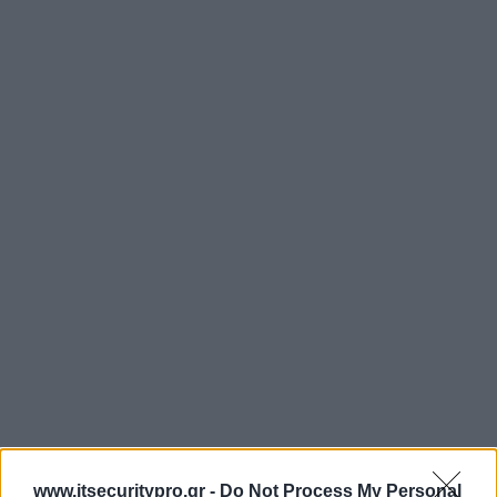
www.itsecuritypro.gr -
Do Not Process My Personal