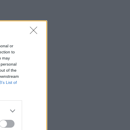
sonal or
ection to
ou may
 personal
out of the
 downstream
B’s List of