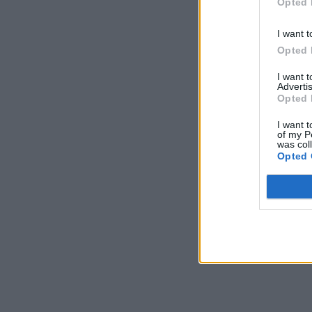
Opted 
I want t
Opted 
I want 
Advertis
Opted 
I want t
of my P
was col
Opted 