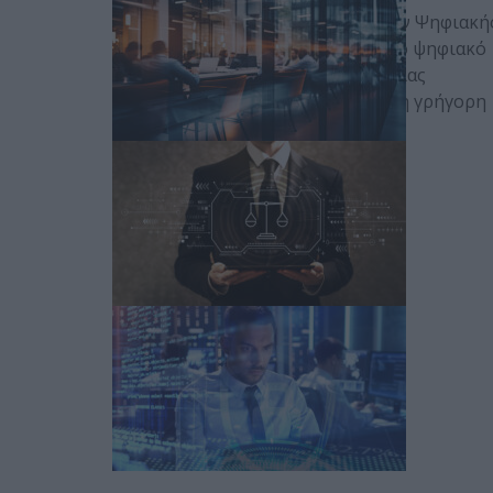
Η άγνωστη αξία των υπηρεσιών Ψηφιακή
Εγκληματολογίας Στο σημερινό ψηφιακό
περιβάλλον, η ανάγκη προστασίας
ευαίσθητων πληροφοριών και η γρήγορη
αντίδραση…
Posted on 06 Ιούν 2023