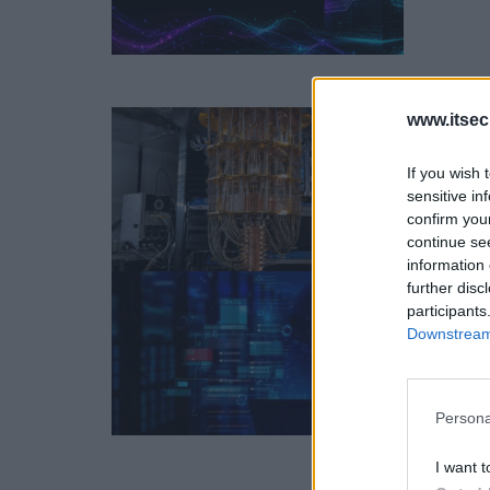
www.itsec
If you wish 
sensitive in
confirm you
continue se
information 
further disc
participants
Downstream 
Persona
I want t