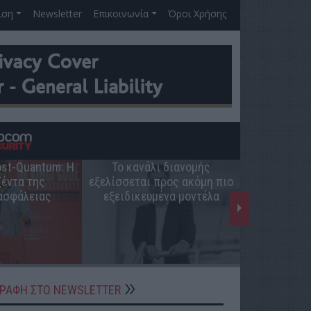
ιση
Newsletter
Επικοινωνία
Όροι Χρήσης
Post-Quantum: Η
Το κανάλι διανομής
Ο ρόλος 
έντα της
εξελίσσεται προς ακόμη πιο
ελληνική π
ασφάλειας
εξειδικευμένα μοντέλα
ΓΡΑΦΗ ΣΤΟ NEWSLETTER