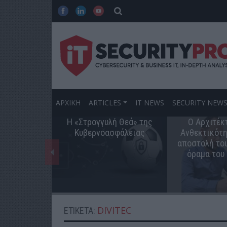
ΑΡΧΙΚΗ
ARTICLES
IT NEWS
SECURITY NEW
Η «Στρογγυλή Θεά» της
Ο Αρχιτέκ
Κυβερνοασφάλειας
Ανθεκτικότη
αποστολή του
όραμα του
DIVITEC
ΕΤΙΚΈΤΑ: