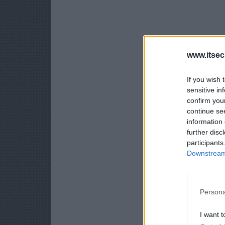
www.itsec
If you wish 
sensitive in
confirm you
continue se
information 
further disc
participants
Downstream 
Persona
I want t