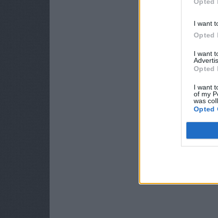
Opted 
I want t
Opted 
I want 
Advertis
Opted 
I want t
of my P
was col
Opted 