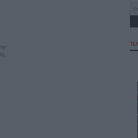
ΤΕ
την
ές