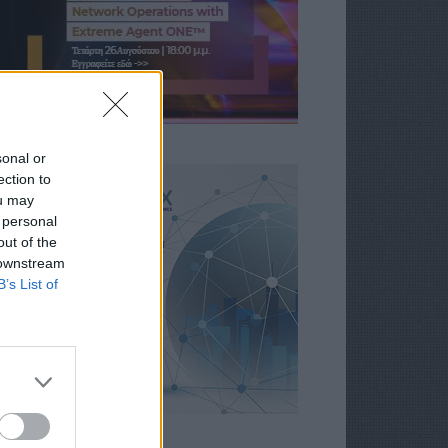
sonal or
ection to
ou may
 personal
out of the
 downstream
B’s List of