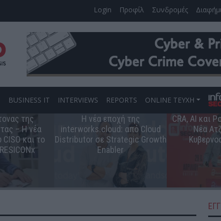
Login
Προφίλ
Συνδρομές
Διαφήμ
S
BUSINESS IT
INTERVIEWS
REPORTS
ONLINE ΤΕΥΧΗ
τονας της
Η νέα εποχή της
CRA, AI και 
τας – Η νέα
interworks.cloud: από Cloud
Νέα Ατζ
 CISO και το
Distributor σε Strategic Growth
Κυβερνο
 RESICONx
Enabler
ΕΓ