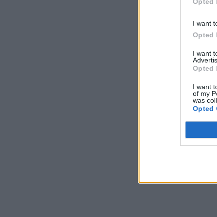
Opted 
I want t
Opted 
I want 
Advertis
Opted 
I want t
of my P
was col
Opted 