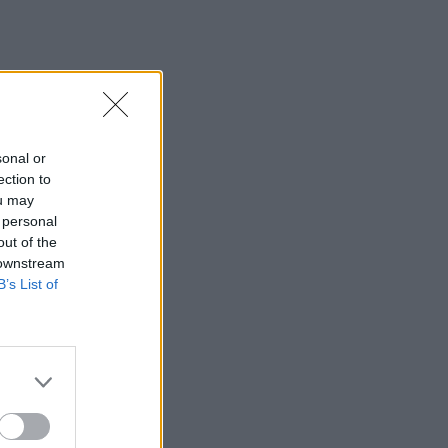
sonal or
ection to
ou may
 personal
out of the
 downstream
B’s List of