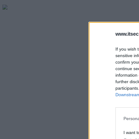
www.itsec
If you wish 
sensitive in
confirm you
continue se
information 
further disc
participants
Downstream 
Persona
I want t