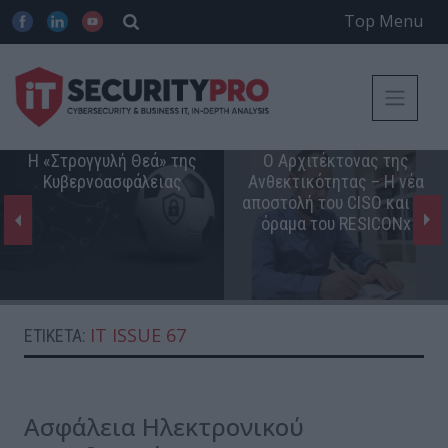
Top Menu
Η «Στρογγυλή Θεά» της
Ο Αρχιτέκτονας της
Κυβερνοασφάλειας
Ανθεκτικότητας – Η νέα
αποστολή του CISO και το
όραμα του RESICONx
IT ISSUE 67
ΕΤΙΚΈΤΑ:
Ασφάλεια Ηλεκτρονικού