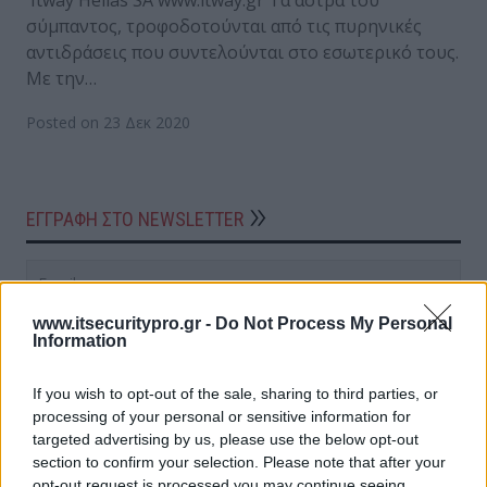
Itway Hellas SA www.itway.gr Τα άστρα του
σύμπαντος, τροφοδοτούνται από τις πυρηνικές
αντιδράσεις που συντελούνται στο εσωτερικό τους.
Με την…
Posted on 23 Δεκ 2020
ΕΓΓΡΑΦΗ ΣΤΟ NEWSLETTER
www.itsecuritypro.gr -
Do Not Process My Personal
Information
If you wish to opt-out of the sale, sharing to third parties, or
ΤΕΛΕΥΤΑΙΟ ΤΕΥΧΟΣ
processing of your personal or sensitive information for
targeted advertising by us, please use the below opt-out
section to confirm your selection. Please note that after your
opt-out request is processed you may continue seeing