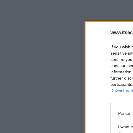
www.itsec
If you wish 
sensitive in
confirm you
continue se
information 
further disc
participants
Downstream 
Persona
I want t