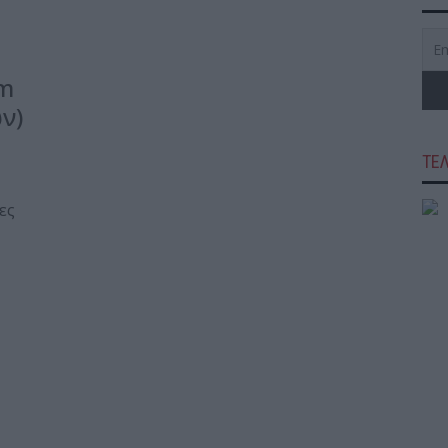
em
ν)
ΤΕ
ες