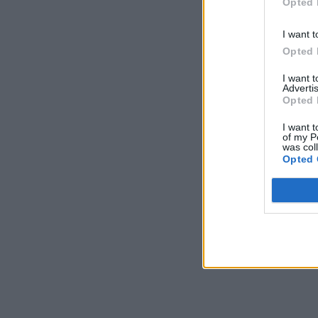
Opted 
I want t
Opted 
I want 
Advertis
Opted 
I want t
of my P
was col
Opted 