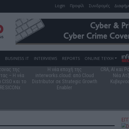
Login
Προφίλ
Συνδρομές
Διαφήμ
S
BUSINESS IT
INTERVIEWS
REPORTS
ONLINE ΤΕΥΧΗ
τονας της
Η νέα εποχή της
CRA, AI και 
τας – Η νέα
interworks.cloud: από Cloud
Νέα Ατζ
 CISO και το
Distributor σε Strategic Growth
Κυβερνο
 RESICONx
Enabler
ΕΓ