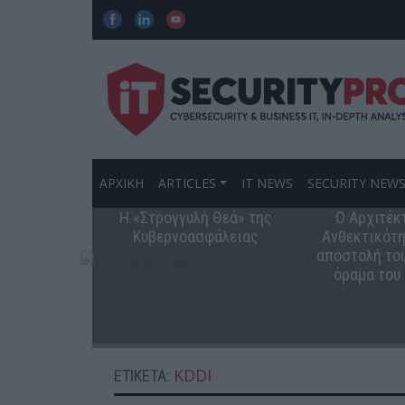
ΑΡΧΙΚΗ
ARTICLES
IT NEWS
SECURITY NEW
Η «Στρογγυλή Θεά» της
Ο Αρχιτέκ
Κυβερνοασφάλειας
Ανθεκτικότη
αποστολή του
όραμα του
KDDI
ΕΤΙΚΈΤΑ: