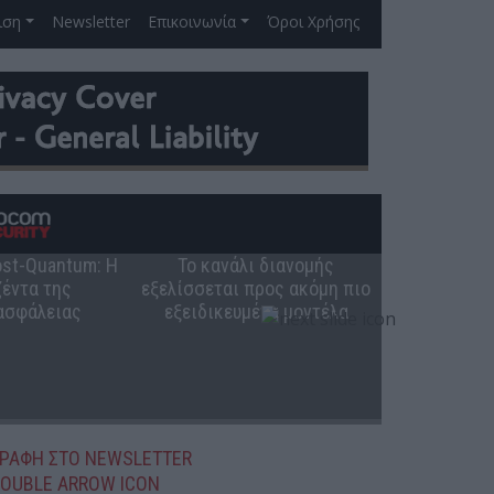
ιση
Newsletter
Επικοινωνία
Όροι Χρήσης
Post-Quantum: Η
Το κανάλι διανομής
Ο ρόλος 
έντα της
εξελίσσεται προς ακόμη πιο
ελληνική π
ασφάλειας
εξειδικευμένα μοντέλα
ΓΡΑΦΗ ΣΤΟ NEWSLETTER