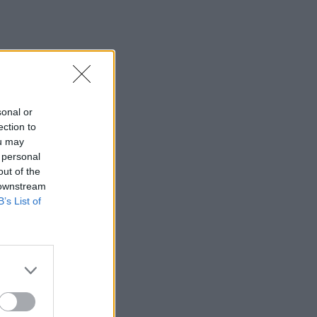
sonal or
ection to
ou may
 personal
out of the
 downstream
B’s List of