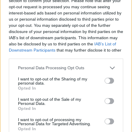
είναι διαθέσιμο το σχετικό επιστημονικό
έγγραφο
.
section to confirm your selection. Please note that after your
opt-out request is processed you may continue seeing
Πώς να αποκτήσετε πρόσβαση στο
interest-based ads based on personal information utilized by
us or personal information disclosed to third parties prior to
Personal Intelligence μέσω των τις
your opt-out. You may separately opt-out of the further
Συνδεδεμένων εφαρμογών
disclosure of your personal information by third parties on the
IAB’s list of downstream participants. This information may
Από τις 14 Ιανουαρίου, η πρόσβαση στη νέα
also be disclosed by us to third parties on the
IAB’s List of
λειτουργία ξεκινά σταδιακά σε συνδρομητές AI Pro
Downstream Participants
that may further disclose it to other
και AI Ultra που πληρούν τις σχετικές
third parties.
[2]
προϋποθέσεις στις ΗΠΑ.
Μόλις ενεργοποιηθεί, η
δυνατότητα αυτή θα είναι διαθέσιμη μέσω web, σε
Personal Data Processing Opt Outs
συσκευές Android και iOS, καθώς και σε όλα τα
I want to opt-out of the Sharing of my
διαθέσιμα μοντέλα Gemini. Η διάθεση ξεκινά από
personal data.
Opted In
αυτή την περιορισμένη ομάδα χρηστών με σκοπό
τη συλλογή δεδομένων και τη βελτίωση της
I want to opt-out of the Sale of my
εμπειρίας, ενώ σύντομα θα επεκταθεί σε
Personal Data.
Opted In
περισσότερες χώρες, αλλά και στη δωρεάν έκδοση
της υπηρεσίας. Επιπλέον, η λειτουργία θα
I want to opt-out of processing my
Personal Data for Targeted Advertising.
ενσωματωθεί σύντομα στην Αναζήτηση μέσω του AI
Opted In