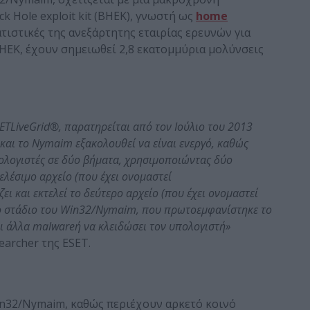
k Hole exploit kit (BHEK), γνωστή ως
home
ατιστικές της ανεξάρτητης εταιρίας ερευνών για
BHEK, έχουν σημειωθεί 2,8 εκατομμύρια μολύνσεις
ET
LiveGrid
®, παρατηρείται από τον Ιούλιο του 2013
και το
Nymaim
εξακολουθεί να είναι ενεργό, καθώς
ολογιστές σε δύο βήματα, χρησιμοποιώντας δύο
ελέσιμο αρχείο (που έχει ονομαστεί
ι και εκτελεί το δεύτερο αρχείο (που έχει ονομαστεί
ο στάδιο του
Win
32/
Nymaim
, που πρωτοεμφανίστηκε το
αι άλλα
malware
ή να κλειδώσει τον υπολογιστή»
earcher της ESET.
Win32/Nymaim, καθώς περιέχουν αρκετό κοινό