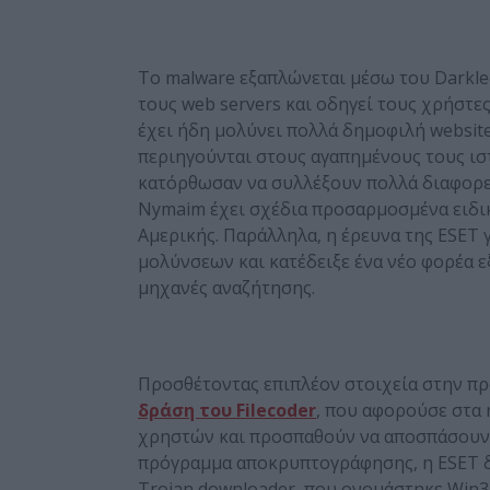
Το malware εξαπλώνεται μέσω του Darkle
τους web servers και οδηγεί τους χρήστες 
έχει ήδη μολύνει πολλά δημοφιλή websi
περιηγούνται στους αγαπημένους τους ιστ
κατόρθωσαν να συλλέξουν πολλά διαφορετ
Nymaim έχει σχέδια προσαρμοσμένα ειδικ
Αμερικής. Παράλληλα, η έρευνα της ESET 
μολύνσεων και κατέδειξε ένα νέο φορέα ε
μηχανές αναζήτησης.
Προσθέτοντας επιπλέον στοιχεία στην 
δράση του Filecoder
, που αφορούσε στα
χρηστών και προσπαθούν να αποσπάσουν λ
πρόγραμμα αποκρυπτογράφησης, η ESET δι
Trojan downloader, που ονομάστηκε Win3