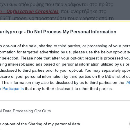
εχνικών απόκρυψης που περιγράφονται στο πρώτο
 – Obfuscation Chronicles
,
που αναρτήθηκε στο
 ESET μπορεί να προστατεύσει τους χρήστες από τη
ων κορυφαίων της λύσεων ESET NOD32® Antivirus
 χρήστες είναι πλέον πιο προστατευμένοι από τα
uritypro.gr -
Do Not Process My Personal Information
Memory Scanner. Η συγκεκριμένη λειτουργία δρα
χνευση malware που δεν έχει εντοπιστεί από άλλες
to opt-out of the sale, sharing to third parties, or processing of your per
formation for targeted advertising by us, please use the below opt-out s
ειται στην προστασία κυρίως από κακόβουλο
r selection. Please note that after your opt-out request is processed y
ύγει του εντοπισμού με τη χρήση διαφόρων
eing interest-based ads based on personal information utilized by us or
disclosed to third parties prior to your opt-out. You may separately opt-
losure of your personal information by third parties on the IAB’s list of
. This information may also be disclosed by us to third parties on the
IA
Participants
that may further disclose it to other third parties.
m
, γνωρίζαμε μόνο ένα φορέα μόλυνσης: τα
drive
–
 γνωρίζουμε ότι υπάρχει τουλάχιστον ακόμη ένας
ανυποψίαστους χρήστες του
internet
. Αναλύοντας μερικές
l Data Processing Opt Outs
τα κακόβουλα
download
, φτάσαμε στο συμπέρασμα ότι το
ίζει όσο πιο ψηλά γίνεται στα αποτελέσματα
o opt-out of the Sharing of my personal data.
λείς λέξεις-κλειδιά,»
προσθέτει ο Boutin.