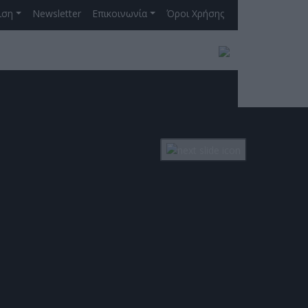
ιση
Newsletter
Επικοινωνία
Όροι Χρήσης
ινός Στόχος
ΓΡΑΦΗ ΣΤΟ NEWSLETTER