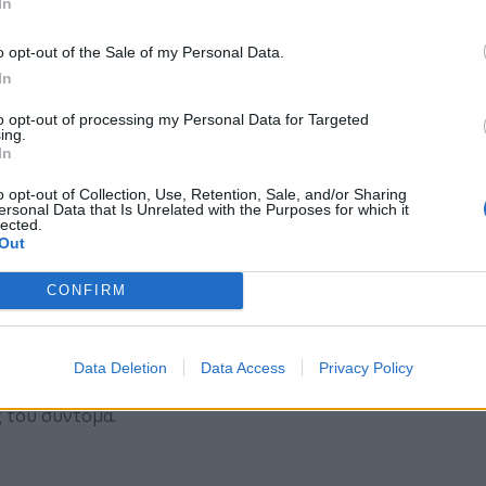
In
o opt-out of the Sale of my Personal Data.
In
σχέδια lockscreen από τις ακόλουθες χώρες:
νδία, Μεξικό, Ολλανδία, Νορβηγία, Ρουμανία,
to opt-out of processing my Personal Data for Targeted
ing.
ο, η λίστα αυτή σίγουρα δεν είναι η τελική.
In
o opt-out of Collection, Use, Retention, Sale, and/or Sharing
ersonal Data that Is Unrelated with the Purposes for which it
lected.
ερευνήθηκαν, το ύψος των λύτρων ανέρχεται
Out
 ψηλότερη τιμή λύτρων ζητήθηκε στους κατοίκους
 οι Νορβηγία, Ηνωμένο Βασίλειο και Μεξικό, ενώ
CONFIRM
ούνταν να πληρώσει μόνο περίπου 100 Ευρώ. Ο
ουργεί πλέον καθώς ο δημιουργός του έχει
n32/Nymaim και της εξάπλωσής του αναμφισβήτητα
Data Deletion
Data Access
Privacy Policy
α, λόγω της πολυπλοκότητας του συγκεκριμένου
 του σύντομα.