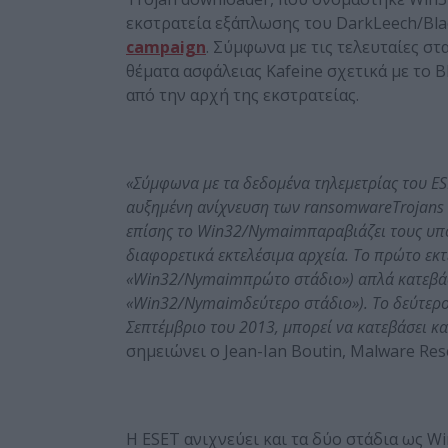
εκστρατεία εξάπλωσης του DarkLeech/Blac
campaign
. Σύμφωνα με τις τελευταίες στ
θέματα ασφάλειας Kafeine σχετικά με το 
από την αρχή της εκστρατείας.
«Σύμφωνα με τα δεδομένα τηλεμετρίας του
ES
αυξημένη ανίχνευση των
ransomware
Trojans
επίσης το
Win
32/
Nymaim
παραβιάζει τους υπ
διαφορετικά εκτελέσιμα αρχεία. Το πρώτο εκτ
«
Win
32/
Nymaim
πρώτο στάδιο») απλά κατεβάζε
«
Win
32/
Nymaim
δεύτερο στάδιο»). Το δεύτερ
Σεπτέμβριο του 2013, μπορεί να κατεβάσει κ
σημειώνει ο Jean-Ian Boutin, Malware Res
Η ESET ανιχνεύει και τα δύο στάδια ως 