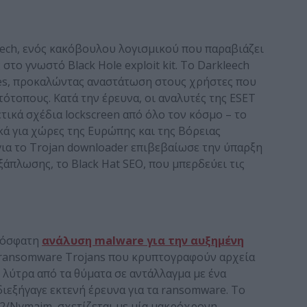
ech, ενός κακόβουλου λογισμικού που παραβιάζει
στο γνωστό Black Hole exploit kit. Το Darkleech
tes, προκαλώντας αναστάτωση στους χρήστες που
ότοπους. Κατά την έρευνα, οι αναλυτές της ESET
ικά σχέδια lockscreen από όλο τον κόσμο – το
ά για χώρες της Ευρώπης και της Βόρειας
για το Trojan downloader επιβεβαίωσε την ύπαρξη
ξάπλωσης, το Black Hat SEO, που μπερδεύει τις
πρόσφατη
ανάλυση malware για την αυξημένη
 ransomware Trojans που κρυπτογραφούν αρχεία
ύτρα από τα θύματα σε αντάλλαγμα με ένα
εξήγαγε εκτενή έρευνα για τα ransomware. Το
2/Nymaim, σχετίζεται με μία μακρόχρονη