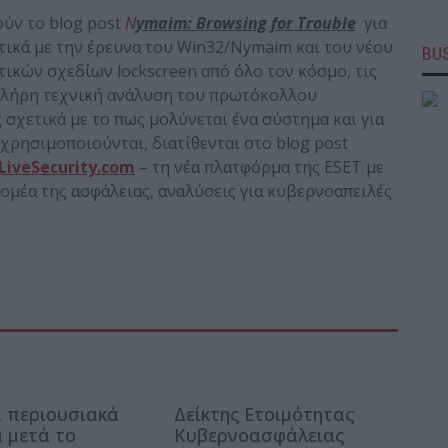
ύν το blog post
N
ymaim: Browsing for Trouble
για
ικά με την έρευνα του Win32/Nymaim και του νέου
BUS
ικών σχεδίων lockscreen από όλο τον κόσμο, τις
 πλήρη τεχνική ανάλυση του πρωτόκολλου
σχετικά με το πως μολύνεται ένα σύστημα και για
χρησιμοποιούνται, διατίθενται στο blog post
iveSecurity.com
– τη νέα πλατφόρμα της ESET με
ομέα της ασφάλειας, αναλύσεις για κυβερνοαπειλές
 περιουσιακά
Δείκτης Ετοιμότητας
α μετά το
Κυβερνοασφάλειας