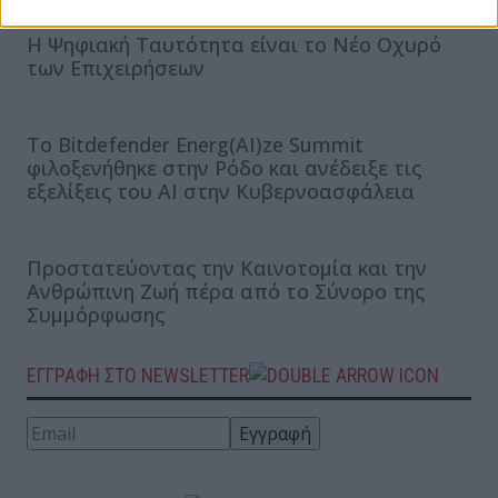
Η Ψηφιακή Ταυτότητα είναι το Νέο Οχυρό
των Επιχειρήσεων
Το Bitdefender Energ(AI)ze Summit
φιλοξενήθηκε στην Ρόδο και ανέδειξε τις
εξελίξεις του ΑΙ στην Κυβερνοασφάλεια
Προστατεύοντας την Καινοτομία και την
Ανθρώπινη Ζωή πέρα από το Σύνορο της
Συμμόρφωσης
ΕΓΓΡΑΦΗ ΣΤΟ NEWSLETTER