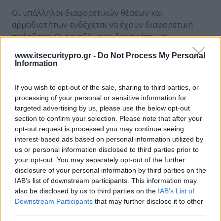
Οι υπάλληλοι διαφορετικών θέσεων και
αρμοδιοτήτων ενδέχεται να έχουν διαφορετική
πρόσβαση. Οι εργαζόμενοι δεν πρέπει να
μοιράζονται πληροφορίες για στους λογαριασμούς
www.itsecuritypro.gr -
Do Not Process My Personal
τους. Για παράδειγμα, ένας λογιστής δεν πρέπει να
Information
μοιράζεται τον κωδικό πρόσβασης του
εμπορολογιστικού προγράμματος της εταιρείας με
If you wish to opt-out of the sale, sharing to third parties, or
έναν πωλητή.
processing of your personal or sensitive information for
targeted advertising by us, please use the below opt-out
Να έχετε διαφορετικούς κωδικούς πρόσβασης για
section to confirm your selection. Please note that after your
τους υπαλλήλους όποτε είναι δυνατόν. Αυτό μπορεί
opt-out request is processed you may continue seeing
interest-based ads based on personal information utilized by
να σας βοηθήσει να περιορίσετε τα δικαιώματα
us or personal information disclosed to third parties prior to
πρόσβασης ορισμένων εργαζομένων.
your opt-out. You may separately opt-out of the further
disclosure of your personal information by third parties on the
6. Ασφαλίστε το WiFi σας
IAB’s list of downstream participants. This information may
Το WiFi της επιχείρησής σας μπορεί να είναι ένας
also be disclosed by us to third parties on the
IAB’s List of
Downstream Participants
that may further disclose it to other
εύκολος τρόπος πρόσβασης στα δεδομένα.
third parties.
Ασφαλίστε το WiFi σας έτσι μόνο οι εργαζόμενοι