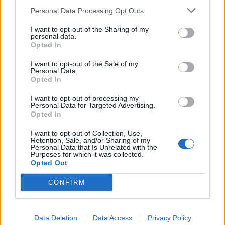
έχουν πρόσβαση σε αυτό. Εάν είναι δυνατόν,
Personal Data Processing Opt Outs
ρυθμίστε το WiFi με τρόπο που να εμποδίζει τους
I want to opt-out of the Sharing of my
υπαλλήλους να γνωρίζουν τον κωδικό πρόσβασης.
personal data.
Opted In
Αν θέλετε ένα ανοιχτό WiFi για χρήση από τους
πελάτες σας, δημιουργήστε ένα ξεχωριστό δίκτυο
I want to opt-out of the Sale of my
Personal Data.
(guest). Οι επισκέπτες δεν πρέπει να έχουν την ίδια
Opted In
πρόσβαση WiFi με τους υπαλλήλους. Αυτό θα
I want to opt-out of processing my
βοηθήσει στην αποτροπή ανεπιθύμητων ατόμων
Personal Data for Targeted Advertising.
από το να συνδεθούν στο επιχειρησιακό WiFi και
Opted In
την πιθανή πρόσβαση τους στα αρχεία σας.
I want to opt-out of Collection, Use,
Retention, Sale, and/or Sharing of my
Personal Data that Is Unrelated with the
Purposes for which it was collected.
Opted Out
CONFIRM
ΣΧΕΤΙΚΑ ΑΡΘΡΑ
Data Deletion
Data Access
Privacy Policy