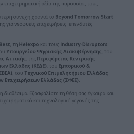
ν επιχειρηματική αξία της παρουσίας τους.
ύτερη συνεχή χρονιά το
Beyond
Tomorrow
Start
ης για νεοφυείς επιχειρήσεις, επενδυτές,
Best
, τη
Helexpo
και τους
Industry-Disruptors
του
Υπουργείου Ψηφιακής Διακυβέρνησης
, του
ας Αττικής
, της
Περιφέρειας Κεντρικής
μων Ελλάδας (ΚΕΔΕ)
, του
Εμπορικού &
ΕΒΕΑ)
, του
Τεχνικού Επιμελητήριου Ελλάδας
 Επιχειρήσεων Ελλάδος (ΣΦΕΕ).
η διαθέσιμα. Εξασφαλίστε τη θέση σας έγκαιρα και
ιχειρηματικό και τεχνολογικό γεγονός της