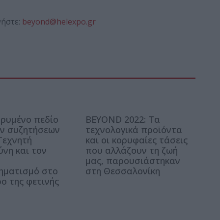
νήστε:
beyond@helexpo.gr
υρυμένο πεδίο
BEYOND 2022: Τα
ν συζητήσεων
τεχνολογικά προϊόντα
 Τεχνητή
και οι κορυφαίες τάσεις
νη και τον
που αλλάζουν τη ζωή
ό
μας, παρουσιάστηκαν
ηματισμό στο
στη Θεσσαλονίκη
ο της φετινής