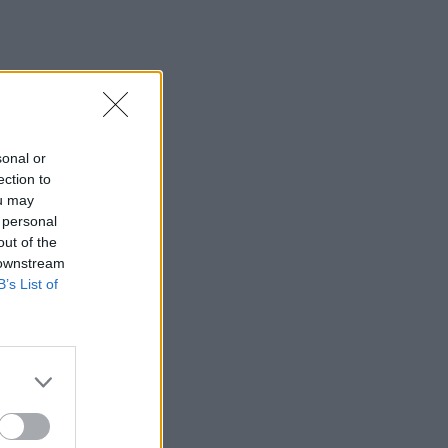
sonal or
ection to
ou may
 personal
out of the
 downstream
B’s List of