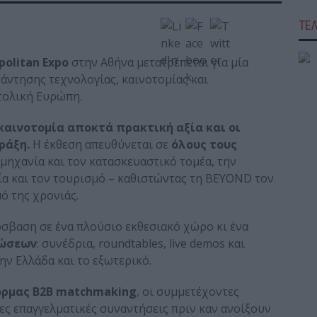
ΤΕ
politan Expo
στην Αθήνα μετατρέπεται για μία
άντησης τεχνολογίας, καινοτομίας και
τολική Ευρώπη.
 καινοτομία αποκτά πρακτική αξία και οι
ράξη.
Η έκθεση απευθύνεται σε
όλους τους
μηχανία και τον κατασκευαστικό τομέα, την
νία και τον τουρισμό – καθιστώντας τη BEYOND τον
ό της χρονιάς.
ρόσβαση σε ένα πλούσιο εκθεσιακό χώρο κι ένα
ώσεων
: συνέδρια, roundtables, live demos και
ν Ελλάδα και το εξωτερικό.
ρμας B2B matchmaking
, οι συμμετέχοντες
ς επαγγελματικές συναντήσεις πριν καν ανοίξουν