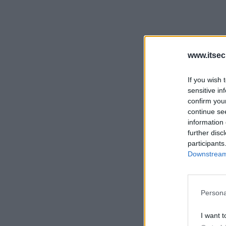
www.itsec
If you wish 
sensitive in
confirm you
continue se
information 
further disc
participants
Downstream 
Persona
I want t