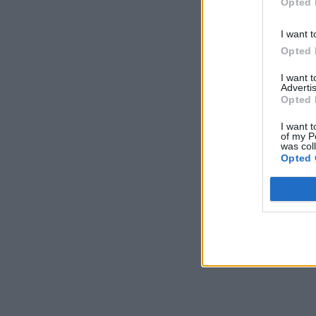
Opted 
I want t
Opted 
I want 
Advertis
Opted 
I want t
of my P
was col
Opted 