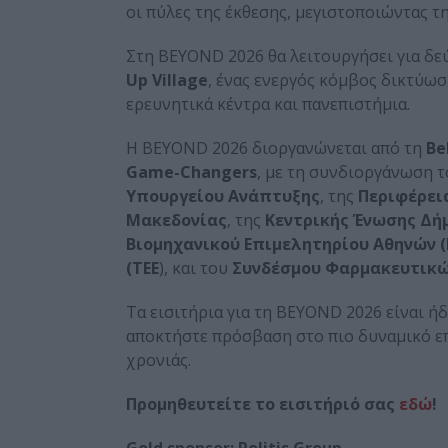
οι πύλες της έκθεσης, μεγιστοποιώντας τη
Στη BEYOND 2026 θα λειτουργήσει για δε
Up
Village
, ένας ενεργός κόμβος δικτύωσ
ερευνητικά κέντρα και πανεπιστήμια.
Η BEYOND 2026 διοργανώνεται από τη
Be
Game-Changers
, με τη συνδιοργάνωση 
Υπουργείου Ανάπτυξης
, της
Περιφέρει
Μακεδονίας
, της
Κεντρικής Ένωσης Δή
Βιομηχανικού Επιμελητηρίου Αθηνών (
(ΤΕΕ
), και του
Συνδέσμου Φαρμακευτικών
Τα εισιτήρια για τη BEYOND 2026 είναι ήδ
αποκτήστε πρόσβαση στο πιο δυναμικό επ
χρονιάς.
Προμηθευτείτε το εισιτήριό σας
εδώ
!
Gold sponsor
: Politis Group