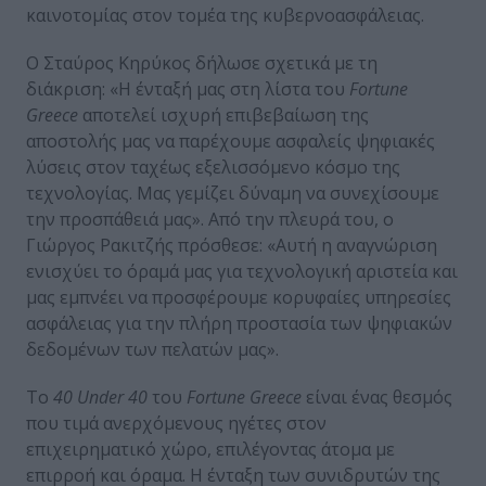
καινοτομίας στον τομέα της κυβερνοασφάλειας.
Ο Σταύρος Κηρύκος δήλωσε σχετικά με τη
διάκριση: «Η ένταξή μας στη λίστα του
Fortune
Greece
αποτελεί ισχυρή επιβεβαίωση της
αποστολής μας να παρέχουμε ασφαλείς ψηφιακές
λύσεις στον ταχέως εξελισσόμενο κόσμο της
τεχνολογίας. Μας γεμίζει δύναμη να συνεχίσουμε
την προσπάθειά μας». Από την πλευρά του, ο
Γιώργος Ρακιτζής πρόσθεσε: «Αυτή η αναγνώριση
ενισχύει το όραμά μας για τεχνολογική αριστεία και
μας εμπνέει να προσφέρουμε κορυφαίες υπηρεσίες
ασφάλειας για την πλήρη προστασία των ψηφιακών
δεδομένων των πελατών μας».
Το
40
Under
40
του
Fortune
Greece
είναι ένας θεσμός
που τιμά ανερχόμενους ηγέτες στον
επιχειρηματικό χώρο, επιλέγοντας άτομα με
επιρροή και όραμα. Η ένταξη των συνιδρυτών της