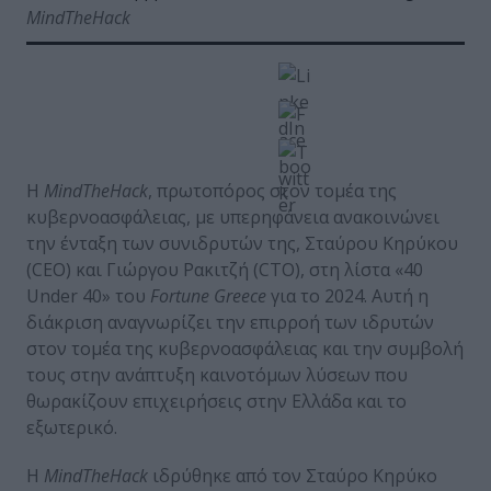
MindTheHack
Η
MindTheHack
, πρωτοπόρος στον τομέα της
κυβερνοασφάλειας, με υπερηφάνεια ανακοινώνει
την ένταξη των συνιδρυτών της, Σταύρου Κηρύκου
(CEO) και Γιώργου Ρακιτζή (CTO), στη λίστα «40
Under 40» του
Fortune
Greece
για το 2024. Αυτή η
διάκριση αναγνωρίζει την επιρροή των ιδρυτών
στον τομέα της κυβερνοασφάλειας και την συμβολή
τους στην ανάπτυξη καινοτόμων λύσεων που
θωρακίζουν επιχειρήσεις στην Ελλάδα και το
εξωτερικό.
Η
MindTheHack
ιδρύθηκε από τον Σταύρο Κηρύκο