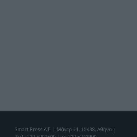
Smart Press A.E. | Μάγερ 11, 10438, Αθήνα |
Τηλ.: 210 5201500, Fax: 210 5241900