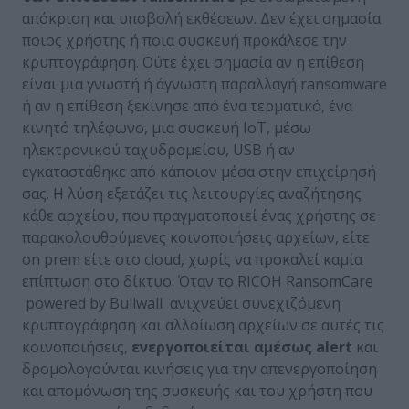
απόκριση και υποβολή εκθέσεων. Δεν έχει σημασία
ποιος χρήστης ή ποια συσκευή προκάλεσε την
κρυπτογράφηση. Ούτε έχει σημασία αν η επίθεση
είναι μια γνωστή ή άγνωστη παραλλαγή ransomware
ή αν η επίθεση ξεκίνησε από ένα τερματικό, ένα
κινητό τηλέφωνο, μια συσκευή IoT, μέσω
ηλεκτρονικού ταχυδρομείου, USB ή αν
εγκαταστάθηκε από κάποιον μέσα στην επιχείρησή
σας. H λύση εξετάζει τις λειτουργίες αναζήτησης
κάθε αρχείου, που πραγματοποιεί ένας χρήστης σε
παρακολουθούμενες κοινοποιήσεις αρχείων, είτε
on prem είτε στο cloud, χωρίς να προκαλεί καμία
επίπτωση στο δίκτυο. Όταν το RICOH RansomCare
powered by Bullwall ανιχνεύει συνεχιζόμενη
κρυπτογράφηση και αλλοίωση αρχείων σε αυτές τις
κοινοποιήσεις,
ενεργοποιείται αμέσως
alert
και
δρομολογούνται κινήσεις για την απενεργοποίηση
και απομόνωση της συσκευής και του χρήστη που