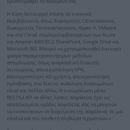
κρυπτογραφεί τα δεδομένα σας.
Η λύση λειτουργεί επίσης σε εικονικά
περιβάλλοντα, όπως διακομιστές Citrix/sessions,
διακομιστές Terminal/sessions, Hyper-V, VMware
και στο Cloud, συμπεριλαμβανομένων των Azure
και Amazon AWS/EC2, SharePoint, Google Drive και
Microsoft 365. Μπορεί να χρησιμοποιηθεί ένα ευρύ
φάσμα παραμετροποιήσιμων μεθόδων
απομόνωσης, όπως αναγκαστική διακοπή
λειτουργίας, απενεργοποίηση VPN,
απενεργοποίηση AD-χρήστη, απενεργοποίηση
πρόσβασης στο δίκτυο, ανάκληση δικαιωμάτων
cloud και πολλές άλλες. Η ενσωμάτωση μέσω
RESTful API σε άλλες λύσεις ασφαλείας έχει ως
αποτέλεσμα οι ομάδες ασφαλείας σας να μπορούν
να ενοποιήσουν τη διαχείριση της ασφάλειας σε μια
ολοένα και πιο σύνθετη πληθώρα τερματικών.»