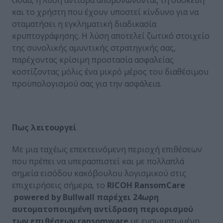
και το χρήστη που έχουν υποστεί κίνδυνο για να
σταματήσει η εγκληματική διαδικασία
κρυπτογράφησης. Η λύση αποτελεί ζωτικό στοιχείο
της συνολικής αμυντικής στρατηγικής σας,
παρέχοντας κρίσιμη προστασία ασφαλείας
κοστίζοντας μόλις ένα μικρό μέρος του διαθέσιμου
προϋπολογισμού σας για την ασφάλεια.
Πως λειτουργεί
Με μια ταχέως επεκτεινόμενη περιοχή επιθέσεων
που πρέπει να υπερασπιστεί και με πολλαπλά
σημεία εισόδου κακόβουλου λογισμικού στις
επιχειρήσεις σήμερα, το
RICOH
RansomCare
powered
by
Bullwall παρέχει 24ωρη
αυτοματοποιημένη αντίδραση περιορισμού
των επιθέσεων
ransomware
με ενσωματωμένη