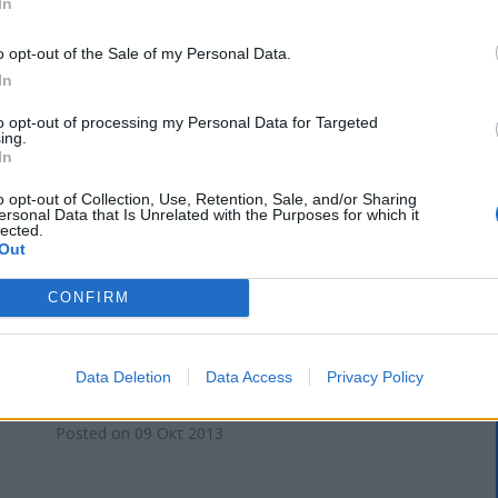
In
Έρευνα της F-Secure : Οι
o opt-out of the Sale of my Personal Data.
In
καταναλωτές επιθυμούν να
έχουν πρόσβαση στο σύνολο
to opt-out of processing my Personal Data for Targeted
ing.
του περιεχομένου τους μέσα
In
από μία ασφαλής τοποθεσία
ks,
o opt-out of Collection, Use, Retention, Sale, and/or Sharing
ersonal Data that Is Unrelated with the Purposes for which it
ted
Με το περιεχόμενο τους να είναι διάσπαρτο
lected.
Out
σε μία σειρά σελίδων κοινωνικής δικτύωσης
ών
και άλλων cloud υπηρεσιών, στους
CONFIRM
καταναλωτές θα άρεσε να έχουν πρόσβαση
σε όλα αυτά, μέσα από ένα ασφαλές και
απόρρητο σημείο – και σύντομα θα μπορούν
Data Deletion
Data Access
Privacy Policy
να το κάνουν.
Posted on 09 Οκτ 2013