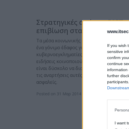
Στρατηγικές από την ESET γ
επιβίωση στα Social Media
www.itsec
Τα μέσα κοινωνικής δικτύωσης αποτελού
If you wish 
ένα γόνιμο έδαφος για τους
sensitive in
κυβερνοεγκληματίες, καθώς χιλιάδες
confirm you
ειδήσεις κοινοποιούνται καθημερινά και
continue se
είναι δύσκολο να διακρίνει κανείς ποιες 
information 
τις αναρτήσεις αυτές είναι αληθινές, άρα 
further disc
ασφαλείς.
participants
Downstream 
Posted on 31 Μαρ 2014
Persona
I want t