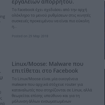
εργαλείων απορρήτου.
Το Facebook έχει σχεδιάσει από την αρχή
ολόκληρο το μενού ρυθμίσεων στις κινητές
ing
συσκευές προκειμένου να είναι πιο εύκολη
ν
η…
Posted on 29 Μαρ 2018
Linux/Moose: Malware που
ι
επιτίθεται στο Facebook
υ
Το Linux/Moose είναι μία οικογένεια
malware που αρχικά στόχευε router για
καταναλωτές που στηρίζονται σε Linux, αλλά
0
θεωρείται επίσης υπεύθυνο και για τη
ης
μόλυνση άλλων ενσωματωμένων
από