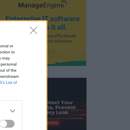
sonal or
ection to
ou may
 personal
out of the
 downstream
B’s List of