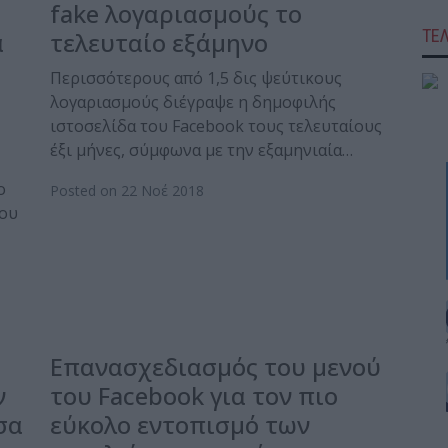
fake λογαριασμούς το
ΤΕ
α
τελευταίο εξάμηνο
Περισσότερους από 1,5 δις ψεύτικους
λογαριασμούς διέγραψε η δημοφιλής
ιστοσελίδα του Facebook τους τελευταίους
έξι μήνες, σύμφωνα με την εξαμηνιαία…
ο
Posted on 22 Νοέ 2018
του
Επανασχεδιασμός του μενού
ν
του Facebook για τον πιο
σα
εύκολο εντοπισμό των