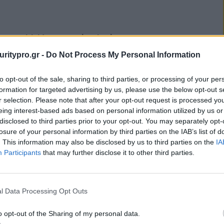
ια
Η Kaspersky Lab
προειδοποιεί: Προσοχή στους
uritypro.gr -
Do Not Process My Personal Information
απατεώνες του Facebook και
ν
στις «χριστουγεννιάτικες
to opt-out of the sale, sharing to third parties, or processing of your per
formation for targeted advertising by us, please use the below opt-out s
προσφορές»
r selection. Please note that after your opt-out request is processed y
eing interest-based ads based on personal information utilized by us or
Σήμερα, όλοι συνηθίζουν να στέλνουν τις
από
disclosed to third parties prior to your opt-out. You may separately opt-
ευχές τους για τα Χριστούγεννα μέσω
και
losure of your personal information by third parties on the IAB’s list of
Facebook και Twitter. Ο ειδικοί της
. This information may also be disclosed by us to third parties on the
IA
Kaspersky Lab προειδοποιούν ότι όσο τα
Participants
that may further disclose it to other third parties.
«χριστουγεννιάτικα» status updates θα
κορυφώνονται, τόσο θα αυξάνονται και οι
απόπειρες απάτης στα κοινωνικά δίκτυα.
l Data Processing Opt Outs
Posted on 20 Δεκ 2013
o opt-out of the Sharing of my personal data.