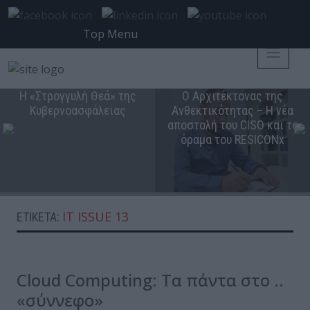
Top Menu
Η «Στρογγυλή Θεά» της
Ο Αρχιτέκτονας της
Κυβερνοασφάλειας
Ανθεκτικότητας – Η νέα
αποστολή του CISO και το
όραμα του RESICONx
IT ISSUE 13
ΕΤΙΚΈΤΑ:
Cloud Computing: Τα πάντα στο ..
«σύννεφο»