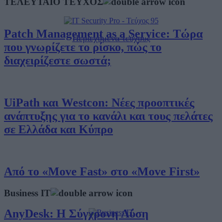
ΤΕΛΕΥΤΑΙΟ ΤΕΥΧΟΣ
Patch Management as a Service: Τώρα
Περιεχόμενα τεύχους
που γνωρίζετε το ρίσκο, πώς το
διαχειρίζεστε σωστά;
UiPath και Westcon: Νέες προοπτικές
ανάπτυξης για το κανάλι και τους πελάτες
σε Ελλάδα και Κύπρο
Από το «Move Fast» στο «Move First»
Business IT
AnyDesk: Η Σύγχρονη Λύση