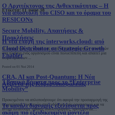
Ο Αρχιτέκτονας της Ανθεκτικότητας – Η
Ετικέτα:
IT issue 38
νέα αποστολή του CISO και το όραμα του
RESICONx
Secure Mobility. Απαιτήσεις &
Προκλήσεις
Η νέα εποχή της interworks.cloud: από
Cloud Distributor σε Strategic Growth
Η παράμετρος της ασφάλειας κατά τη χρήση φορητών συσκευών
στα πλαίσια ενός οργανισμού είναι πολυεπίπεδη και απαιτεί μια
Enabler
σειρά δράσεων…
Posted on 01 Νοέ 2014
CRA, AI και Post-Quantum: Η Νέα
3 βασικά βήματα προς το “Enterprise
Ατζέντα της Κυβερνοασφάλειας
Mobility”
Προκειμένου να απλοποιήσουμε ότι αφορά την προσαρμογή της
φορητότητας συσκευών στα ενδότερα ενός οργανισμού και να
Το κανάλι διανομής εξελίσσεται προς
αντιμετωπίσουμε πιθανές δυσλειτουργίες, προτείνονται…
ακόμη πιο εξειδικευμένα μοντέλα