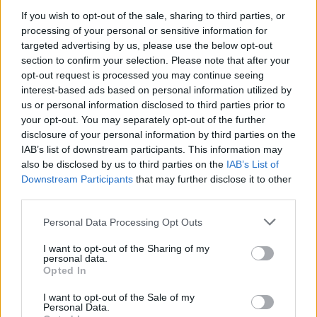
Η μεταμόρφωση του CISO για τις
If you wish to opt-out of the sale, sharing to third parties, or
ανάγκες του σήμερα
processing of your personal or sensitive information for
SMS Spam. Από το e-mail… τώρα και στο
targeted advertising by us, please use the below opt-out
κινητό μας!
section to confirm your selection. Please note that after your
opt-out request is processed you may continue seeing
Ο σύγχρονος CISO δεν επιλέγει προϊόντα.
interest-based ads based on personal information utilized by
Τα μηνύματα SMS πέρα από το να καλύπτουν τις επικοινωνιακές
ανάγκες των χρηστών, χρησιμοποιούνται και επιχειρηματικά για
us or personal information disclosed to third parties prior to
Επιλέγει οικοσυστήματα.
την προσωποποιημένη προώθηση…
your opt-out. You may separately opt-out of the further
disclosure of your personal information by third parties on the
Posted on 01 Νοέ 2014
IAB’s list of downstream participants. This information may
also be disclosed by us to third parties on the
IAB’s List of
Η Εξέλιξη του CISO σε Επιχειρησιακό
Downstream Participants
that may further disclose it to other
Cyber Security Weekend. Ένα ταξίδι
Ηγέτη
third parties.
“επιβίωσης” σε ένα κόσμο εξελισσόμενων
απειλών
Personal Data Processing Opt Outs
“Become a CISO”, they said…
I want to opt-out of the Sharing of my
Ένα πάρα πολύ ενδιαφέρον event διοργάνωσε η Kaspersky στη
personal data.
Βαρσοβία στην οποία ταξιδέψαμε με σκοπό να ενημερωθούμε για
Opted In
τις νεότερες…
I want to opt-out of the Sale of my
Posted on 01 Νοέ 2014
Ο Σύγχρονος CISO: Από Τεχνικός
Personal Data.