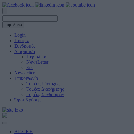
Top Menu
Login
Προφίλ
Συνδρομές
Διαφήμιση
Περιοδικό
NewsLetter
Site
Newsletter
Επικοινωνία
Τομέας Σύνταξης
Τομέας Διαφήμισης
Τομέας Συνδρομών
Όροι Χρήσης
ΑΡΧΙΚΗ