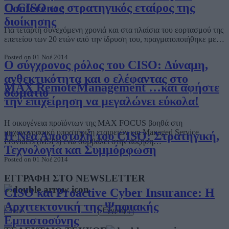
Ο CISO ως στρατηγικός εταίρος της
Conference
διοίκησης
Για τέταρτη συνεχόμενη χρονιά και στα πλαίσια του εορτασμού της
επετείου των 20 ετών από την ίδρυση του, πραγματοποιήθηκε με…
Posted on 01 Νοέ 2014
Ο σύγχρονος ρόλος του CISO: Δύναμη,
ανθεκτικότητα και ο ελέφαντας στο
MAX RemoteManagement …και αφήστε
δωμάτιο
την επιχείρηση να μεγαλώνει εύκολα!
H οικογένεια προϊόντων της MAX FOCUS βοηθά στη
μηχανογραφική υποστήριξη εταιρειών και Managed Service
Η Νέα Αποστολή του CISO: Στρατηγική,
Providers (MSPs) ενώ συμβάλει στην αύξηση…
Τεχνολογία και Συμμόρφωση
Posted on 01 Νοέ 2014
ΕΓΓΡΑΦΗ ΣΤΟ NEWSLETTER
CISO και Proactive Cyber Insurance: Η
Αρχιτεκτονική της Ψηφιακής
Εμπιστοσύνης