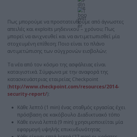
Πως μπορούμε να προστατευθούμε από άγνωστες
απειλές και exploits μηδενικού – χρόνου; Πως
μπορεί να ανιχνευθεί και να αντιμετωπισθεί μία
στοχευμένη επίθεση; Ποιο είναι το πλάνο
αντιμετώπισης των σύγχρονών εισβολών;
Τα νέα από τον κόσμο της ασφάλειας είναι
καταιγιστικά. Σύμφωνα με την αναφορά της
κατασκευάστριας εταιρείας Checkpoint
(
http://www.checkpoint.com/resources/2014-
security-report/
):
Κάθε λεπτό (1 min) ένας σταθμός εργασίας έχει
πρόσβαση σε κακόβουλο Διαδικτυακό τόπο
Κάθε εννιά λεπτά (9 min) χρησιμοποιείται μία
εφαρμογή υψηλής επικινδυνότητας
Κάθε είκοσι επτά λεπτά (27 min) οι χρήστες