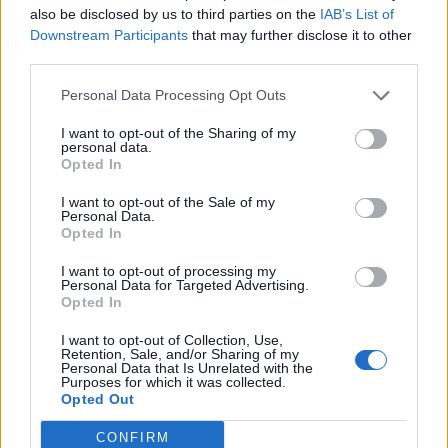
also be disclosed by us to third parties on the
IAB’s List of
Downstream Participants
that may further disclose it to other
third parties.
GRC – Η αποτελεσματική υλοποίηση της
διεργασίας
Personal Data Processing Opt Outs
I want to opt-out of the Sharing of my
personal data.
Η ιδιωτικότητα είναι θέμα δικαιωμάτων άλλα
Opted In
και οικονομικής ανάπτυξης
I want to opt-out of the Sale of my
Personal Data.
Opted In
Ασφάλεια εφαρμογών και ERP στο κόσμο του
GRC
I want to opt-out of processing my
Personal Data for Targeted Advertising.
Opted In
ΕΓΓΡΑΦΗ ΣΤΟ NEWSLETTER
I want to opt-out of Collection, Use,
Retention, Sale, and/or Sharing of my
Personal Data that Is Unrelated with the
Purposes for which it was collected.
Opted Out
CONFIRM
ΤΕΛΕΥΤΑΙΟ ΤΕΥΧΟΣ