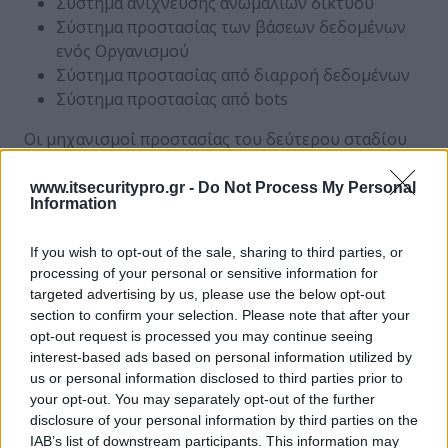
Σύστημα ανίχνευσης ανωμαλιών δικτύου
Σύστημα προστασίας των βάσεων δεδομένων
ενός Οργανισμού
Σύστημα προστασίας από διαρροή δεδομένων
Σύστημα προστασίας από bots
Οι μηχανισμοί προστασίας του δεύτερου σταδίου
επικεντρώνονται στην ανίχνευση του περιστατικού
μετά την ολοκλήρωση της επιτυχούς επίθεσης
www.itsecuritypro.gr -
Do Not Process My Personal
Information
(φάση 2η) και έχουν ως στόχο την ελαχιστοποίηση
του χρόνου ανίχνευσης του περιστατικού και
If you wish to opt-out of the sale, sharing to third parties, or
συνεπώς και των επιπτώσεων του.
processing of your personal or sensitive information for
targeted advertising by us, please use the below opt-out
Του Νικήτα Κλαδάκη
section to confirm your selection. Please note that after your
Information Security Manager, NetBull
opt-out request is processed you may continue seeing
interest-based ads based on personal information utilized by
us or personal information disclosed to third parties prior to
your opt-out. You may separately opt-out of the further
ΣΧΕΤΙΚΑ ΑΡΘΡΑ
disclosure of your personal information by third parties on the
IAB’s list of downstream participants. This information may