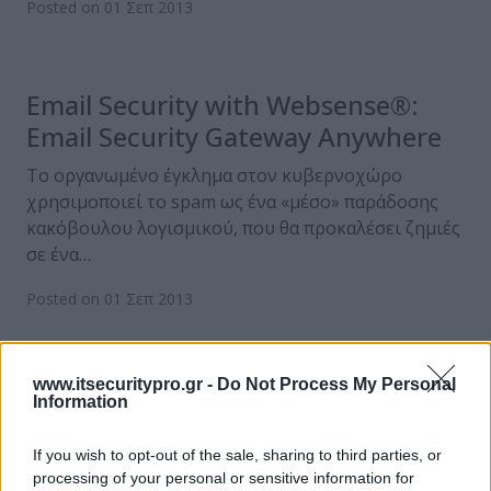
Posted on 01 Σεπ 2013
Email Security with Websense®:
Email Security Gateway Anywhere
Το οργανωμένο έγκλημα στον κυβερνοχώρο
χρησιμοποιεί το spam ως ένα «μέσο» παράδοσης
κακόβουλου λογισμικού, που θα προκαλέσει ζημιές
σε ένα…
Posted on 01 Σεπ 2013
www.itsecuritypro.gr -
Do Not Process My Personal
Σχεδιάστε τα νέα σας δίκτυα για
Information
το παρόν και το μέλλον, με τις
προτάσεις της Dell
If you wish to opt-out of the sale, sharing to third parties, or
processing of your personal or sensitive information for