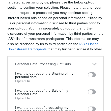
Αλλαγές σε επίπεδο οργάνωσης datacenter και
targeted advertising by us, please use the below opt-out
εφαρμογών αλλά και η υποστήριξη προηγμένων
section to confirm your selection. Please note that after your
opt-out request is processed you may continue seeing
χαρακτηριστικών mobility, επιβάλλουν την
interest-based ads based on personal information utilized by
αναθεώρηση του τρόπου που…
us or personal information disclosed to third parties prior to
your opt-out. You may separately opt-out of the further
Posted on 01 Σεπ 2013
disclosure of your personal information by third parties on the
IAB’s list of downstream participants. This information may
also be disclosed by us to third parties on the
IAB’s List of
Downstream Participants
that may further disclose it to other
ΕΓΓΡΑΦΗ ΣΤΟ NEWSLETTER
third parties.
Personal Data Processing Opt Outs
I want to opt-out of the Sharing of my
personal data.
ΤΕΛΕΥΤΑΙΟ ΤΕΥΧΟΣ
Opted In
I want to opt-out of the Sale of my
Personal Data.
Περιεχόμενα τεύχους
Opted In
I want to opt-out of processing my
Personal Data for Targeted Advertising.