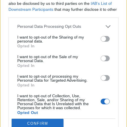
also be disclosed by us to third parties on the
IAB’s List of
Posted on 25 Οκτ 2023
Downstream Participants
that may further disclose it to other
third parties.
Personal Data Processing Opt Outs
Διακοπές, βιβλία και τεχνολογία
I want to opt-out of the Sharing of my
personal data.
Ένας συνδυασμός που ανοίγει τον δρόμο για
Opted In
συναρπαστικές συζητήσεις. Του Σταμάτη Πασσά
itSMF Hellas Vice-Chair Καθώς το καλοκαίρι…
I want to opt-out of the Sale of my
Personal Data.
Opted In
Posted on 25 Οκτ 2023
I want to opt-out of processing my
Personal Data for Targeted Advertising.
Opted In
ΕΓΓΡΑΦΗ ΣΤΟ NEWSLETTER
I want to opt-out of Collection, Use,
Retention, Sale, and/or Sharing of my
Personal Data that Is Unrelated with the
Purposes for which it was collected.
Opted Out
CONFIRM
ΤΕΛΕΥΤΑΙΟ ΤΕΥΧΟΣ