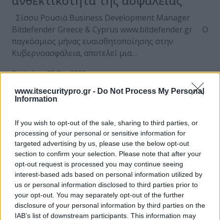
ανθεκτικότητα της ασφάλειας
Σίσσυ Ρουσιά Business Development Manager
Bitdefender Greece & Cyprus www.bitdefender.gr Ο
παγκόσμιος μήνας ευαισθητοποίησης στην
Κυβερνοασφάλεια, αποτελεί μια…
Posted on 25 Οκτ 2023
www.itsecuritypro.gr -
Do Not Process My Personal
Information
Οι κατασκευαστές λύσεων και
If you wish to opt-out of the sale, sharing to third parties, or
πάροχοι υπηρεσιών
processing of your personal or sensitive information for
κυβερνοασφάλειας μπροστά σε
targeted advertising by us, please use the below opt-out
section to confirm your selection. Please note that after your
νέες προκλήσεις
opt-out request is processed you may continue seeing
interest-based ads based on personal information utilized by
Η αγορά της κυβερνοασφάλειας εξελίσσεται
us or personal information disclosed to third parties prior to
συνεχώς και προσαρμόζεται στις αναδυόμενες
your opt-out. You may separately opt-out of the further
απειλές και τις τεχνολογικές εξελίξεις.
disclosure of your personal information by third parties on the
Παναγιώτης Καλαντζής Cyber Security & Data…
IAB’s list of downstream participants. This information may