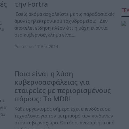
ές
την Fortra
ΤΕ
Εσείς ακόμα ασχολείστε με τις παραδοσιακές
άμυνες ηλεκτρονικού ταχυδρομείου; Δεν
,
αποτελεί είδηση ​​πλέον ότι η μάχη ενάντια
λα
στο κυβερνοέγκλημα είναι…
Posted on 17 Δεκ 2024
Ποια είναι η λύση
κυβερνοασφάλειας για
εταιρείες με περιορισμένους
πόρους: Το MDR!
αι
για
Κάθε οργανισμός σήμερα έχει επενδύσει σε
τα»
τεχνολογία για τον μετριασμό των κινδύνων
στον κυβερνοχώρο. Ωστόσο, ανεξάρτητα από