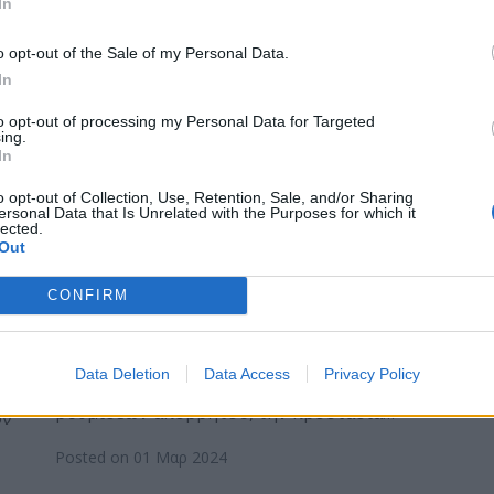
In
πό
Posted on 20 Μαρ 2024
o opt-out of the Sale of my Personal Data.
In
to opt-out of processing my Personal Data for Targeted
ing.
In
o opt-out of Collection, Use, Retention, Sale, and/or Sharing
ersonal Data that Is Unrelated with the Purposes for which it
Keeper. Πως να αποφύγετε
lected.
Out
την κλοπή ταυτότητας στα
μέσα κοινωνικής δικτύωσης
CONFIRM
Μπορείτε να αποτρέψετε την κλοπή της
«ταυτότητάς» σας στα μέσα κοινωνικής
Data Deletion
Data Access
Privacy Policy
δικτύωσης με την εφαρμογή αυστηρών
ρυθμίσεων απορρήτου, την προστασία…
ον
Posted on 01 Μαρ 2024