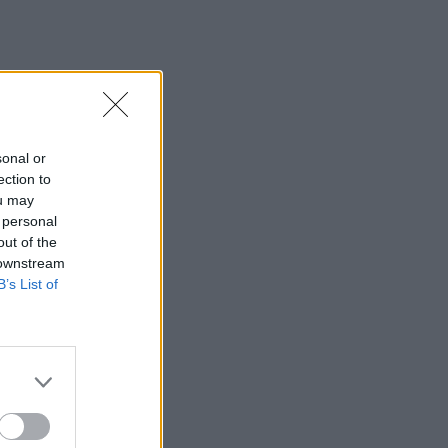
sonal or
ection to
ou may
 personal
out of the
 downstream
B’s List of