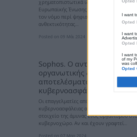
Opted 
χρηματοπιστωτικά ιδρύματα της
Ευρωπαϊκής Ένωσης που επηρεάζονται α
I want t
τον νόμο περί ψηφιακής επιχειρησιακής
Opted 
ανθεκτικότητας…
I want 
Posted on 09 Μάι 2024
Advertis
Opted 
I want t
of my P
Sophos. Ο αντίκτυπος της
was col
Opted 
οργανωτικής δομής στα
αποτελέσματα
κυβερνοασφάλειας
Οι επαγγελματίες από τον χώρο της
κυβερνοασφάλειας αποτελούν βασικό
στοιχείο της άμυνας ενός οργανισμού στ
κυβερνοχώρο. Αν και έχουν γραφτεί…
Posted on 07 Μαρ 2024