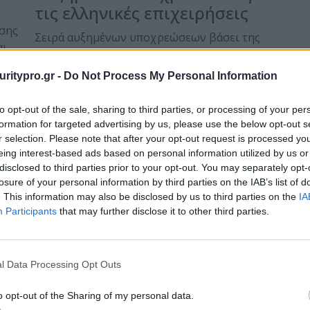
τις ελληνικές επιχειρήσεις
σης
Σειρά αυξημένων υποχρεώσεων βάσει της
αι
νέας κοινοτικής Οδηγίας 2022/2555 ή
Οδηγίας NIS2 (Network and Information
uritypro.gr -
Do Not Process My Personal Information
Systems Directive 2) καλούνται να
αναλάβουν…
to opt-out of the sale, sharing to third parties, or processing of your per
formation for targeted advertising by us, please use the below opt-out s
Posted on 30 Μάι 2024
r selection. Please note that after your opt-out request is processed y
eing interest-based ads based on personal information utilized by us or
disclosed to third parties prior to your opt-out. You may separately opt-
losure of your personal information by third parties on the IAB’s list of
Sophos MDR – Προσέχει για
. This information may also be disclosed by us to third parties on the
IA
εσάς, ακόμα και χωρίς εσάς
Participants
that may further disclose it to other third parties.
Η υπηρεσία διαχειριζόμενης ανίχνευσης και
αντιμετώπισης περιστατικών
l Data Processing Opt Outs
κυβερνοασφάλειας παρέχει σε οργανισμούς
κάθε μεγέθους όλα τα μέσα για να
o opt-out of the Sharing of my personal data.
α
ανταποκριθούν με…