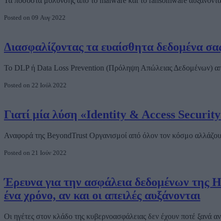
Τα ποσοστά μόλυνσης από το malware και το ransomware αυξάνοντα
Posted on 09 Αυγ 2022
Διασφαλίζοντας τα ευαίσθητα δεδομένα σα
Το DLP ή Data Loss Prevention (Πρόληψη Απώλειας Δεδομένων) απο
Posted on 22 Ιούλ 2022
Γιατί μία λύση «Identity & Access Securi
Αναφορά της BeyondTrust Οργανισμοί από όλον τον κόσμο αλλάζουν
Posted on 21 Ιούν 2022
Έρευνα για την ασφάλεια δεδομένων της He
ένα χρόνο, αν και οι απειλές αυξάνονται
Οι ηγέτες στον κλάδο της κυβερνοασφάλειας δεν έχουν ποτέ ξανά αν