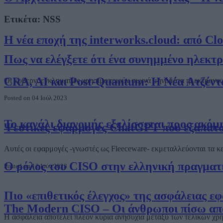
Ετικέτα:
NSS
Η νέα εποχή της interworks.cloud: από Cl
Πως να ελέγξετε ότι ένα συνημμένο ηλεκτρ
CRA, AI και Post-Quantum: Η Νέα Ατζέντ
Οι κυβερνοεγκληματίες χρησιμοποιούν συχνά μηνύματα ηλεκτρονικ
Posted on 04 Ιούλ 2023
Το κανάλι διανομής εξελίσσεται προς ακόμ
Ψεύτικες εφαρμογές ChatGPT που εξαπατού
Αυτές οι εφαρμογές -γνωστές ως Fleeceware- εκμεταλλεύονται τα κε
Ο ρόλος του CISO στην ελληνική πραγματ
Posted on 12 Ιούν 2023
Πιο «επιθετικός έλεγχος» της ασφάλειας
The Modern CISO – Οι άνθρωποι πίσω από 
Η ασφάλεια αποτελεί πλέον κύρια ανησυχία μεταξύ των τελικών χρη