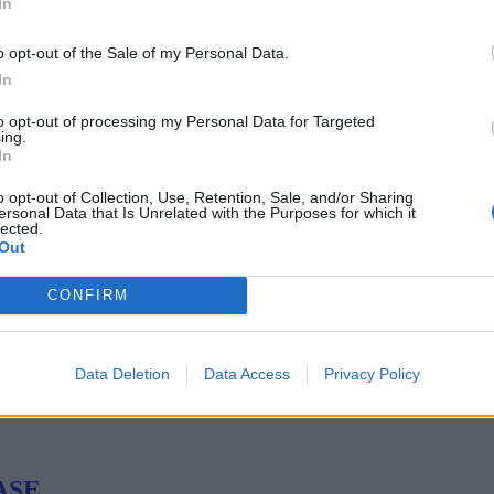
In
εκτικότητα και ο ελέφαντας στο δωμάτιο
 θεμέλια για αποτελεσματική διακυβέρνηση
o opt-out of the Sale of my Personal Data.
In
ξία ή την ευαισθησία τους αποτελεί κρίσιμο κομμάτι της…
Τεχνολογία και Συμμόρφωση
to opt-out of processing my Personal Data for Targeted
ing.
In
ότητα με τεχνολογίες κυβερνοασφάλειας τρ
Αρχιτεκτονική της Ψηφιακής Εμπιστοσύνης
o opt-out of Collection, Use, Retention, Sale, and/or Sharing
ersonal Data that Is Unrelated with the Purposes for which it
lected.
τοτήτων με τις τεχνολογίες κυβερνοασφαλείας τρίτων με το Sophos
Out
γνωρίζετε το ρίσκο, πώς το διαχειρίζεστε 
CONFIRM
ωρίσετε τις επιθέσεις εκ των έσω ! Η Beyo
Data Deletion
Data Access
Privacy Policy
τυξης για το κανάλι και τους πελάτες σε Ελ
κ των έσω είναι ένα εσωτερικό πρόσωπο που…
SASE