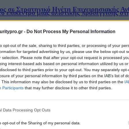
ος σε Στρατηγικό Ηγέτη Επιχειρησιακής Αν
το επίκεντρο μιας ολιστικής προσέγγισης σ
 τις προκλήσεις που το συνοδεύουν, προσπαθούμε να απαντήσουμε σ
uritypro.gr -
Do Not Process My Personal Information
στασία στη Στρατηγική
to opt-out of the sale, sharing to third parties, or processing of your per
tto αποκαλύπτει ότι οι μικρομεσαίες επιχει
formation for targeted advertising by us, please use the below opt-out s
ατηγική ανθεκτικότητα
r selection. Please note that after your opt-out request is processed y
eing interest-based ads based on personal information utilized by us or
disclosed to third parties prior to your opt-out. You may separately opt-
φάλεια δικτύου και cloud να βρίσκονται στην κορυφή της λίστας. Η D
losure of your personal information by third parties on the IAB’s list of
θέσεων
. This information may also be disclosed by us to third parties on the
IA
Participants
that may further disclose it to other third parties.
ις το 2022 και οι προβλέψεις για το 2023 
ησης
l Data Processing Opt Outs
διαδικτυακή επιφάνεια επίθεσης συνέβαλαν στην εμφάνιση διάφορων 
o opt-out of the Sharing of my personal data.