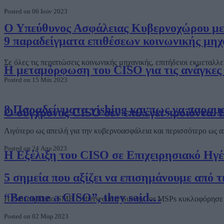
Posted on 06 Ιούν 2023
Ο Υπεύθυνος Ασφάλειας Κυβερνοχώρου μετά
9 παραδείγματα επιθέσεων κοινωνικής μηχ
Σε όλες τις περιπτώσεις κοινωνικής μηχανικής, επιτήδειοι εκμετα
Η μεταμόρφωση του CISO για τις ανάγκες
Posted on 15 Μάι 2023
8 Παραδείγματα vishing και πως να παραμε
Ο σύγχρονος CISO δεν επιλέγει προϊόντα. 
Λιγότερο ως απειλή για την κυβερνοασφάλεια και περισσότερο ως 
Posted on 24 Απρ 2023
Η Εξέλιξη του CISO σε Επιχειρησιακό Ηγ
5 σημεία που αξίζει να επισημάνουμε από 
“Become a CISO”, they said…
Η έκθεση Datto SMB Cybersecurity Survey for MSPs κυκλοφόρησε κ
Posted on 02 Μαρ 2023