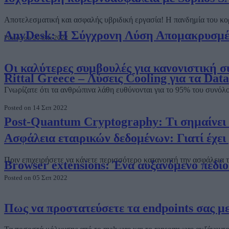
Αποτελεσματική και ασφαλής υβριδική εργασία! Η πανδημία του κορ
AnyDesk: Η Σύγχρονη Λύση Απομακρυσμένη
Posted on 20 Οκτ 2022
Οι καλύτερες συμβουλές για κανονιστική 
Rittal Greece – Λύσεις Cooling για τα Dat
Γνωρίζατε ότι τα ανθρώπινα λάθη ευθύνονται για το 95% του συνό
Posted on 14 Σεπ 2022
Post-Quantum Cryptography: Τι σημαίνει π
Ασφάλεια εταιρικών δεδομένων: Γιατί έχε
Πριν επιχειρήσετε να κάνετε περισσότερο κατανοητή την ασφάλεια τ
Browser extensions: Ένα αυξανόμενο πεδίο
Posted on 05 Σεπ 2022
Πως να προστατεύσετε τα endpoints σας μ