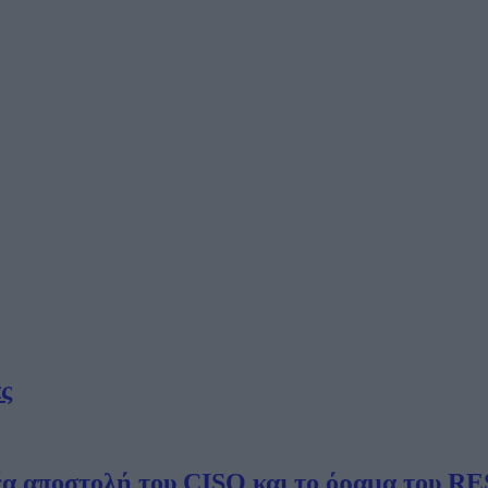
ς
νέα αποστολή του CISO και το όραμα του 