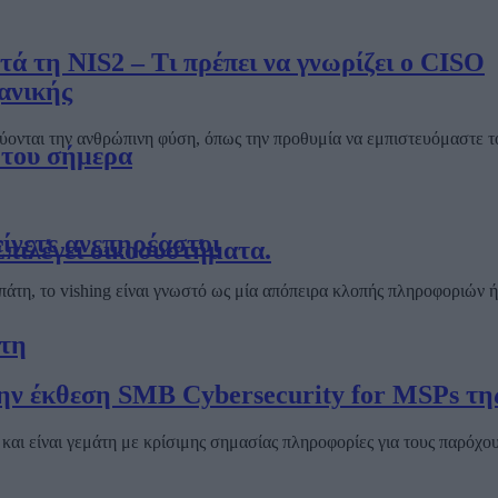
 τη NIS2 – Τι πρέπει να γνωρίζει ο CISO
ανικής
λλεύονται την ανθρώπινη φύση, όπως την προθυμία να εμπιστευόμαστε 
 του σήμερα
ίνετε ανεπηρέαστοι
Επιλέγει οικοσυστήματα.
απάτη, το vishing είναι γνωστό ως μία απόπειρα κλοπής πληροφοριώ
έτη
την έκθεση SMB Cybersecurity for MSPs τη
αι είναι γεμάτη με κρίσιμης σημασίας πληροφορίες για τους παρόχ