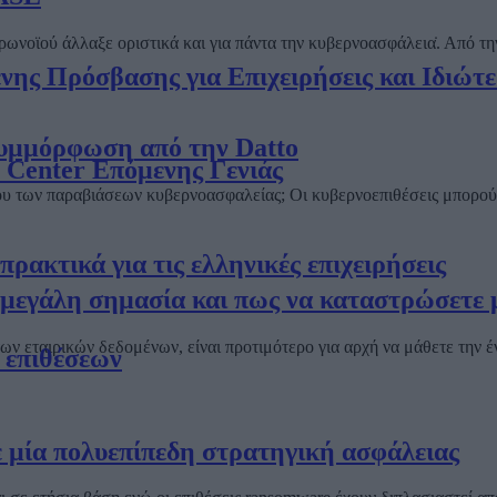
ωνοϊού άλλαξε οριστικά και για πάντα την κυβερνοασφάλεια̇. Από τ
ς Πρόσβασης για Επιχειρήσεις και Ιδιώτε
συμμόρφωση από την Datto
a Center Επόμενης Γενιάς
λου των παραβιάσεων κυβερνοασφαλείας; Οι κυβερνοεπιθέσεις μπορο
ρακτικά για τις ελληνικές επιχειρήσεις
ι μεγάλη σημασία και πως να καταστρώσετε 
ων εταιρικών δεδομένων, είναι προτιμότερο για αρχή να μάθετε την 
 επιθέσεων
ε μία πολυεπίπεδη στρατηγική ασφάλειας