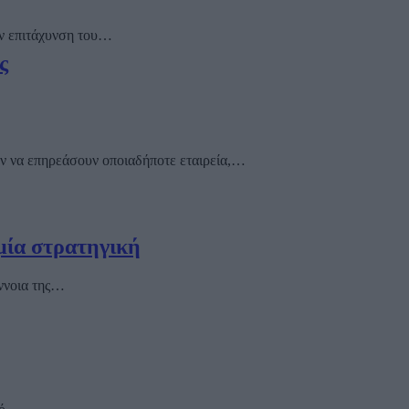
ην επιτάχυνση του…
ς
ύν να επηρεάσουν οποιαδήποτε εταιρεία,…
μία στρατηγική
έννοια της…