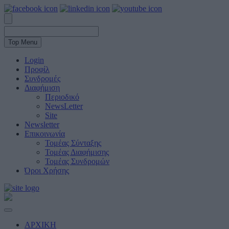
Top Menu
Login
Προφίλ
Συνδρομές
Διαφήμιση
Περιοδικό
NewsLetter
Site
Newsletter
Επικοινωνία
Τομέας Σύνταξης
Τομέας Διαφήμισης
Τομέας Συνδρομών
Όροι Χρήσης
ΑΡΧΙΚΗ