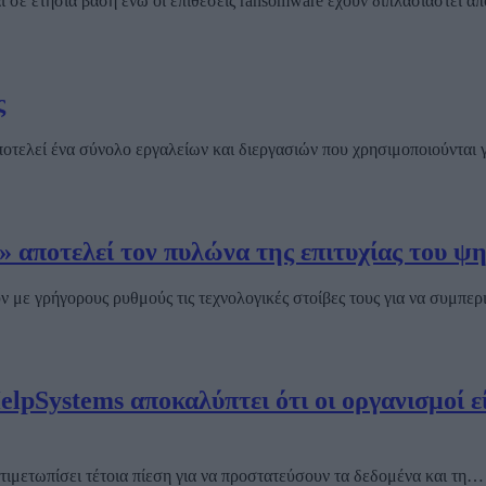
ι σε ετήσια βάση ενώ οι επιθέσεις ransomware έχουν διπλασιαστεί 
ς
τελεί ένα σύνολο εργαλείων και διεργασιών που χρησιμοποιούνται 
ty» αποτελεί τον πυλώνα της επιτυχίας του
 με γρήγορους ρυθμούς τις τεχνολογικές στοίβες τους για να συμπε
lpSystems αποκαλύπτει ότι οι οργανισμοί εί
τιμετωπίσει τέτοια πίεση για να προστατεύσουν τα δεδομένα και τη…