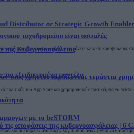
oud Distributor σε Strategic Growth Enable
ονικού ταχυδρομείου είναι ασφαλές
α της Κυβερνοασφάλειας
ού ψαρέματος για να σας ωθήσουν να κάνετε κλικ σε κακόβουλους 
η πιο εξειδικευμένα μοντέλα
ν τους χρήστες κερδίζοντας τεράστια χρημ
νά πολιτικής του App Store και χρησιμοποιούν τακτικές για να πείσο
ικότητα
 εφαρμογών με το beSTORM
τις αποφάσεις της κυβερνοασφάλειας | 6 CI
στών και οι εταιρείες ανάπτυξης λογισμικού αγωνίζονται να καταστ