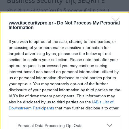
Business Security της SEQRITE
Στις 20 με 24 Μαρτίου θα διοργανωθεί η CeΒΙΤ
2017, το μεγαλύτερο γεγονός πληροφορικής της
www.itsecuritypro.gr -
Do Not Process My Personal
χρονιάς σε παγκόσμιο επίπεδο, στο…
Information
Posted on 16 Μαρ 2017
If you wish to opt-out of the sale, sharing to third parties, or
processing of your personal or sensitive information for
targeted advertising by us, please use the below opt-out
section to confirm your selection. Please note that after your
ΕΓΓΡΑΦΗ ΣΤΟ NEWSLETTER
opt-out request is processed you may continue seeing
interest-based ads based on personal information utilized by
us or personal information disclosed to third parties prior to
your opt-out. You may separately opt-out of the further
disclosure of your personal information by third parties on the
IAB’s list of downstream participants. This information may
also be disclosed by us to third parties on the
IAB’s List of
Downstream Participants
that may further disclose it to other
ΤΕΛΕΥΤΑΙΟ ΤΕΥΧΟΣ
third parties.
Personal Data Processing Opt Outs