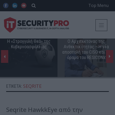
Top Menu
Η «Στρογγυλή Θεά» της
Ο Αρχιτέκτονας της
Κυβερνοασφάλειας
Ανθεκτικότητας – Η νέα
αποστολή του CISO και το
όραμα του RESICONx
SEQRITE
ΕΤΙΚΈΤΑ:
Seqrite HawkkEye από την